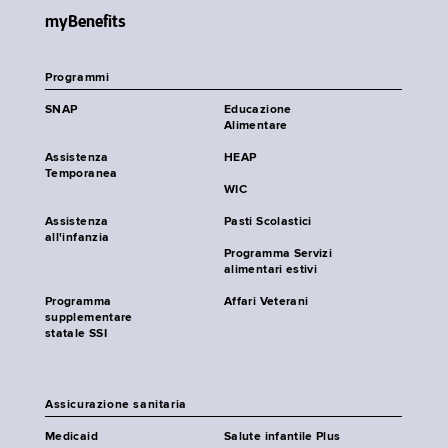
myBenefits
Programmi
SNAP
Educazione
Alimentare
Assistenza
HEAP
Temporanea
WIC
Assistenza
Pasti Scolastici
all'infanzia
Programma Servizi
alimentari estivi
Programma
Affari Veterani
supplementare
statale SSI
Assicurazione sanitaria
Medicaid
Salute infantile Plus