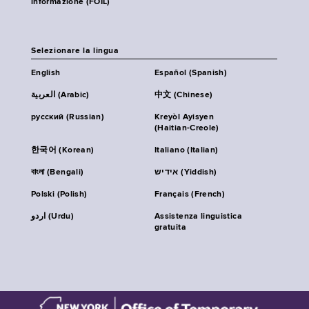
informazione (FOIL)
Selezionare la lingua
English
Español (Spanish)
العربية (Arabic)
中文 (Chinese)
русский (Russian)
Kreyòl Ayisyen
(Haitian-Creole)
한국어 (Korean)
Italiano (Italian)
বাংলা (Bengali)
אידיש (Yiddish)
Polski (Polish)
Français (French)
اردو (Urdu)
Assistenza linguistica
gratuita