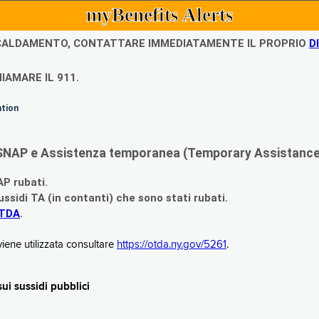
myBenefits Alerts
ISCALDAMENTO, CONTATTARE IMMEDIATAMENTE IL PROPRIO
D
IAMARE IL 911.
ation
di SNAP e Assistenza temporanea (Temporary Assistance,
AP rubati.
ssidi TA (in contanti) che sono stati rubati.
OTDA
.
iene utilizzata consultare
https://otda.ny.gov/5261
.
i sussidi pubblici