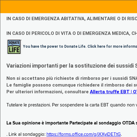
IN CASO DI EMERGENZA ABITATIVA, ALIMENTARE O DI R
IN CASO DI PERICOLO DI VITA O DI EMERGENZA MEDICA, CH
You have the power to Donate Life. Click here for more inform
Variazioni importanti per la sostituzione dei sussi
Non si accettano più richieste di rimborso per i sussidi SN
Le famiglie possono comunque richiedere il rimborso dei su
Per ulteriori informazioni, consultare
Allerta truffe EBT | 
Tutelare le prestazioni. Per sospendere la carta EBT quando non v
La Sua opinione è importante Partecipate al sondaggio OTDA su
. Link al sondaggio:
https://forms.office.com/g/iXXyiDETtG
.