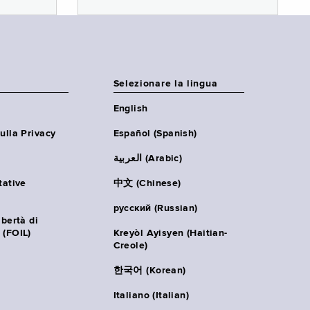
Selezionare la lingua
English
ulla Privacy
Español (Spanish)
العربية (Arabic)
tative
中文 (Chinese)
русский (Russian)
ibertà di
 (FOIL)
Kreyòl Ayisyen (Haitian-
Creole)
한국어 (Korean)
Italiano (Italian)