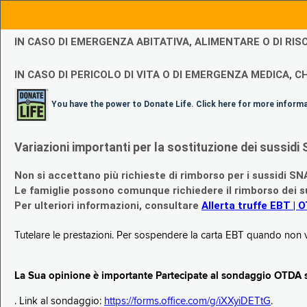
IN CASO DI EMERGENZA ABITATIVA, ALIMENTARE O DI R
IN CASO DI PERICOLO DI VITA O DI EMERGENZA MEDICA, CH
You have the power to Donate Life. Click here for more inform
Variazioni importanti per la sostituzione dei sussi
Non si accettano più richieste di rimborso per i sussidi SN
Le famiglie possono comunque richiedere il rimborso dei su
Per ulteriori informazioni, consultare
Allerta truffe EBT | 
Tutelare le prestazioni. Per sospendere la carta EBT quando non v
La Sua opinione è importante Partecipate al sondaggio OTDA su
. Link al sondaggio:
https://forms.office.com/g/iXXyiDETtG
.