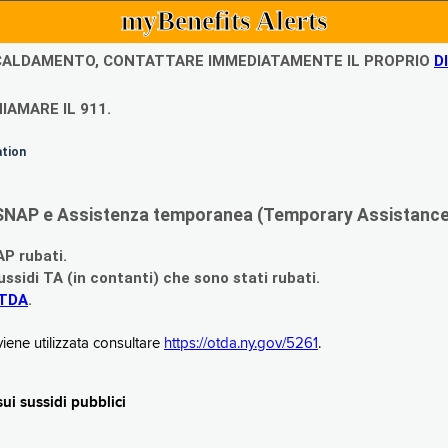
myBenefits Alerts
ISCALDAMENTO, CONTATTARE IMMEDIATAMENTE IL PROPRIO
D
IAMARE IL 911.
ation
di SNAP e Assistenza temporanea (Temporary Assistance,
AP rubati.
ssidi TA (in contanti) che sono stati rubati.
OTDA
.
iene utilizzata consultare
https://otda.ny.gov/5261
.
i sussidi pubblici