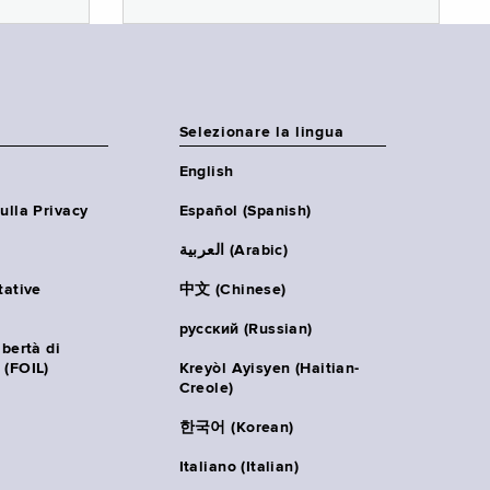
Selezionare la lingua
English
ulla Privacy
Español (Spanish)
العربية (Arabic)
tative
中文 (Chinese)
русский (Russian)
ibertà di
 (FOIL)
Kreyòl Ayisyen (Haitian-
Creole)
한국어 (Korean)
Italiano (Italian)