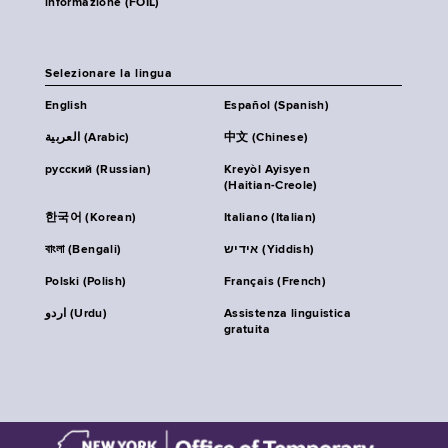
informazione (FOIL)
Selezionare la lingua
English
Español (Spanish)
العربية (Arabic)
中文 (Chinese)
русский (Russian)
Kreyòl Ayisyen
(Haitian-Creole)
한국어 (Korean)
Italiano (Italian)
বাংলা (Bengali)
אידיש (Yiddish)
Polski (Polish)
Français (French)
اردو (Urdu)
Assistenza linguistica
gratuita