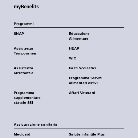
myBenefits
Programmi
SNAP
Educazione
Alimentare
Assistenza
HEAP
Temporanea
WIC
Assistenza
Pasti Scolastici
all'infanzia
Programma Servizi
alimentari estivi
Programma
Affari Veterani
supplementare
statale SSI
Assicurazione sanitaria
Medicaid
Salute infantile Plus