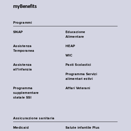
myBenefits
Programmi
SNAP
Educazione
Alimentare
Assistenza
HEAP
Temporanea
WIC
Assistenza
Pasti Scolastici
all'infanzia
Programma Servizi
alimentari estivi
Programma
Affari Veterani
supplementare
statale SSI
Assicurazione sanitaria
Medicaid
Salute infantile Plus