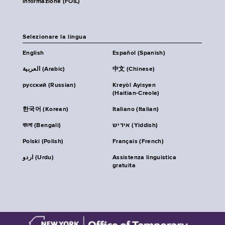
informazione (FOIL)
Selezionare la lingua
English
Español (Spanish)
العربية (Arabic)
中文 (Chinese)
русский (Russian)
Kreyòl Ayisyen
(Haitian-Creole)
한국어 (Korean)
Italiano (Italian)
বাংলা (Bengali)
אידיש (Yiddish)
Polski (Polish)
Français (French)
اردو (Urdu)
Assistenza linguistica
gratuita