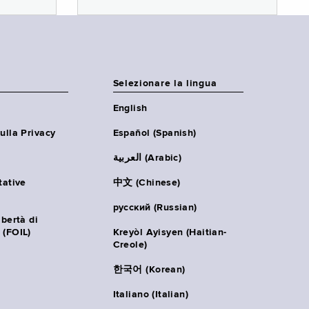
Selezionare la lingua
English
ulla Privacy
Español (Spanish)
العربية (Arabic)
tative
中文 (Chinese)
русский (Russian)
ibertà di
 (FOIL)
Kreyòl Ayisyen (Haitian-
Creole)
한국어 (Korean)
Italiano (Italian)