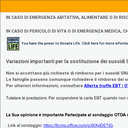
IN CASO DI EMERGENZA ABITATIVA, ALIMENTARE O DI R
IN CASO DI PERICOLO DI VITA O DI EMERGENZA MEDICA, CH
You have the power to Donate Life. Click here for more inform
Variazioni importanti per la sostituzione dei sussi
Non si accettano più richieste di rimborso per i sussidi SN
Le famiglie possono comunque richiedere il rimborso dei su
Per ulteriori informazioni, consultare
Allerta truffe EBT | 
Tutelare le prestazioni. Per sospendere la carta EBT quando non v
La Sua opinione è importante Partecipate al sondaggio OTDA su
. Link al sondaggio:
https://forms.office.com/g/iXXyiDETtG
.