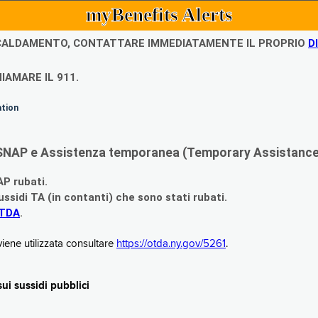
myBenefits Alerts
ISCALDAMENTO, CONTATTARE IMMEDIATAMENTE IL PROPRIO
D
IAMARE IL 911.
ation
di SNAP e Assistenza temporanea (Temporary Assistance,
AP rubati.
ssidi TA (in contanti) che sono stati rubati.
OTDA
.
iene utilizzata consultare
https://otda.ny.gov/5261
.
i sussidi pubblici