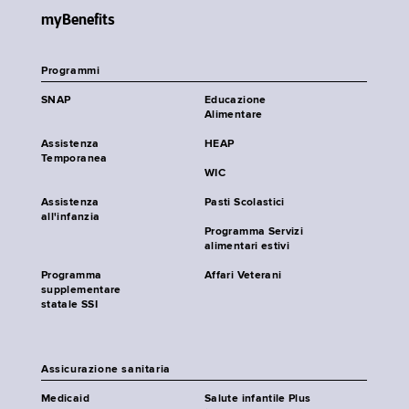
myBenefits
Programmi
SNAP
Educazione
Alimentare
Assistenza
HEAP
Temporanea
WIC
Assistenza
Pasti Scolastici
all'infanzia
Programma Servizi
alimentari estivi
Programma
Affari Veterani
supplementare
statale SSI
Assicurazione sanitaria
Medicaid
Salute infantile Plus