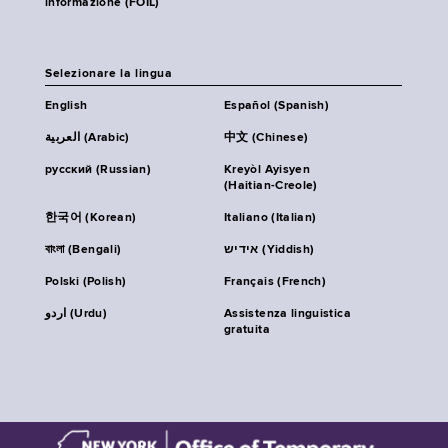
informazione (FOIL)
Selezionare la lingua
English
Español (Spanish)
العربية (Arabic)
中文 (Chinese)
русский (Russian)
Kreyòl Ayisyen
(Haitian-Creole)
한국어 (Korean)
Italiano (Italian)
বাংলা (Bengali)
אידיש (Yiddish)
Polski (Polish)
Français (French)
اردو (Urdu)
Assistenza linguistica
gratuita