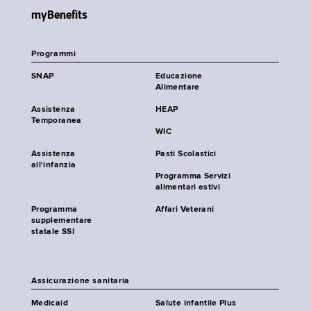
myBenefits
Programmi
SNAP
Educazione
Alimentare
Assistenza
HEAP
Temporanea
WIC
Assistenza
Pasti Scolastici
all'infanzia
Programma Servizi
alimentari estivi
Programma
Affari Veterani
supplementare
statale SSI
Assicurazione sanitaria
Medicaid
Salute infantile Plus