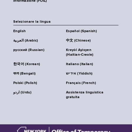
informazione (FOIL)
Selezionare la lingua
English
Español (Spanish)
العربية (Arabic)
中文 (Chinese)
русский (Russian)
Kreyòl Ayisyen
(Haitian-Creole)
한국어 (Korean)
Italiano (Italian)
বাংলা (Bengali)
אידיש (Yiddish)
Polski (Polish)
Français (French)
اردو (Urdu)
Assistenza linguistica
gratuita