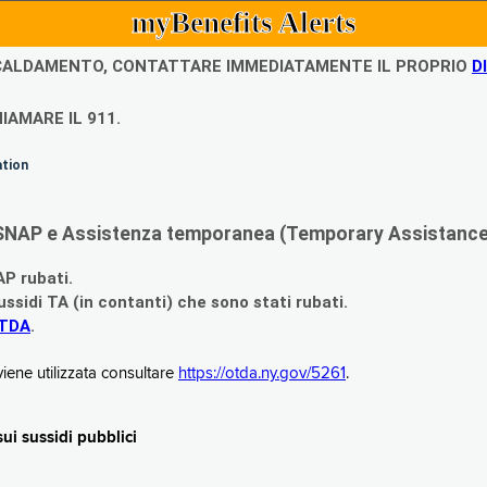
myBenefits Alerts
ISCALDAMENTO, CONTATTARE IMMEDIATAMENTE IL PROPRIO
D
IAMARE IL 911.
ation
di SNAP e Assistenza temporanea (Temporary Assistance,
AP rubati.
ssidi TA (in contanti) che sono stati rubati.
OTDA
.
iene utilizzata consultare
https://otda.ny.gov/5261
.
i sussidi pubblici