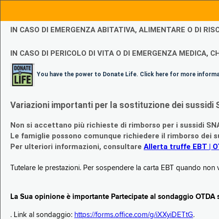
IN CASO DI EMERGENZA ABITATIVA, ALIMENTARE O DI R
IN CASO DI PERICOLO DI VITA O DI EMERGENZA MEDICA, CH
You have the power to Donate Life. Click here for more inform
Variazioni importanti per la sostituzione dei sussi
Non si accettano più richieste di rimborso per i sussidi SN
Le famiglie possono comunque richiedere il rimborso dei su
Per ulteriori informazioni, consultare
Allerta truffe EBT | 
Tutelare le prestazioni. Per sospendere la carta EBT quando non v
La Sua opinione è importante Partecipate al sondaggio OTDA su
. Link al sondaggio:
https://forms.office.com/g/iXXyiDETtG
.