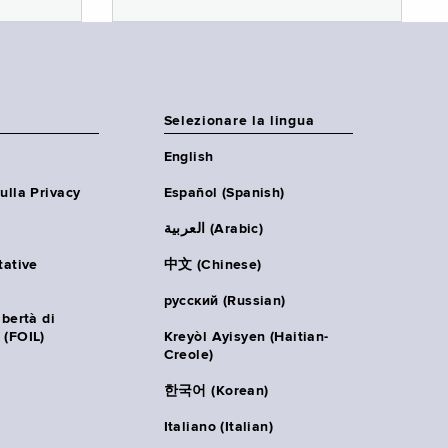
Selezionare la lingua
English
ulla Privacy
Español (Spanish)
العربية (Arabic)
tative
中文 (Chinese)
русский (Russian)
ibertà di
 (FOIL)
Kreyòl Ayisyen (Haitian-
Creole)
한국어 (Korean)
Italiano (Italian)