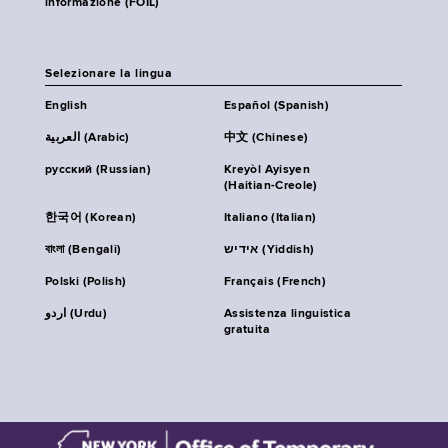
informazione (FOIL)
Selezionare la lingua
English
Español (Spanish)
العربية (Arabic)
中文 (Chinese)
русский (Russian)
Kreyòl Ayisyen
(Haitian-Creole)
한국어 (Korean)
Italiano (Italian)
বাংলা (Bengali)
אידיש (Yiddish)
Polski (Polish)
Français (French)
اردو (Urdu)
Assistenza linguistica
gratuita