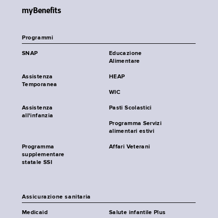
myBenefits
Programmi
SNAP
Educazione
Alimentare
Assistenza
HEAP
Temporanea
WIC
Assistenza
Pasti Scolastici
all'infanzia
Programma Servizi
alimentari estivi
Programma
Affari Veterani
supplementare
statale SSI
Assicurazione sanitaria
Medicaid
Salute infantile Plus