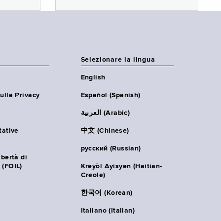
Selezionare la lingua
English
ulla Privacy
Español (Spanish)
العربية (Arabic)
tative
中文 (Chinese)
русский (Russian)
ibertà di
 (FOIL)
Kreyòl Ayisyen (Haitian-
Creole)
한국어 (Korean)
Italiano (Italian)