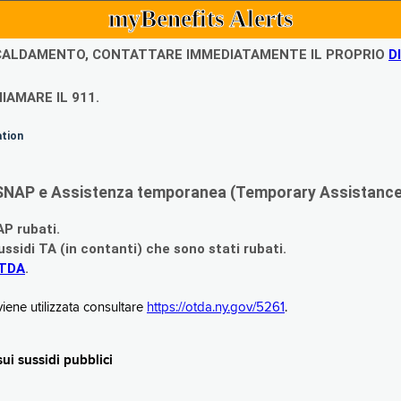
myBenefits Alerts
ISCALDAMENTO, CONTATTARE IMMEDIATAMENTE IL PROPRIO
D
IAMARE IL 911.
ation
di SNAP e Assistenza temporanea (Temporary Assistance,
AP rubati.
ssidi TA (in contanti) che sono stati rubati.
OTDA
.
iene utilizzata consultare
https://otda.ny.gov/5261
.
i sussidi pubblici