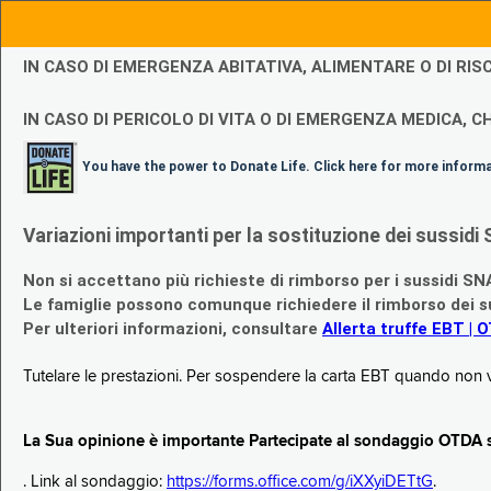
IN CASO DI EMERGENZA ABITATIVA, ALIMENTARE O DI R
IN CASO DI PERICOLO DI VITA O DI EMERGENZA MEDICA, CH
You have the power to Donate Life. Click here for more inform
Variazioni importanti per la sostituzione dei sussi
Non si accettano più richieste di rimborso per i sussidi SN
Le famiglie possono comunque richiedere il rimborso dei su
Per ulteriori informazioni, consultare
Allerta truffe EBT | 
Tutelare le prestazioni. Per sospendere la carta EBT quando non v
La Sua opinione è importante Partecipate al sondaggio OTDA su
. Link al sondaggio:
https://forms.office.com/g/iXXyiDETtG
.