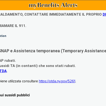
myBenefits Alerts
ISCALDAMENTO, CONTATTARE IMMEDIATAMENTE IL PROPRIO
D
IAMARE IL 911.
ation
di SNAP e Assistenza temporanea (Temporary Assistance,
AP rubati.
ssidi TA (in contanti) che sono stati rubati.
OTDA
.
iene utilizzata consultare
https://otda.ny.gov/5261
.
i sussidi pubblici