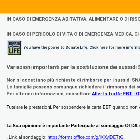
IN CASO DI EMERGENZA ABITATIVA, ALIMENTARE O DI R
IN CASO DI PERICOLO DI VITA O DI EMERGENZA MEDICA, CH
You have the power to Donate Life. Click here for more inform
Variazioni importanti per la sostituzione dei sussi
Non si accettano più richieste di rimborso per i sussidi SN
Le famiglie possono comunque richiedere il rimborso dei su
Per ulteriori informazioni, consultare
Allerta truffe EBT | 
Tutelare le prestazioni. Per sospendere la carta EBT quando non v
La Sua opinione è importante Partecipate al sondaggio OTDA su
. Link al sondaggio:
https://forms.office.com/g/iXXyiDETtG
.