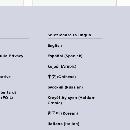
Selezionare la lingua
English
ulla Privacy
Español (Spanish)
العربية (Arabic)
tative
中文 (Chinese)
русский (Russian)
ibertà di
 (FOIL)
Kreyòl Ayisyen (Haitian-
Creole)
한국어 (Korean)
Italiano (Italian)