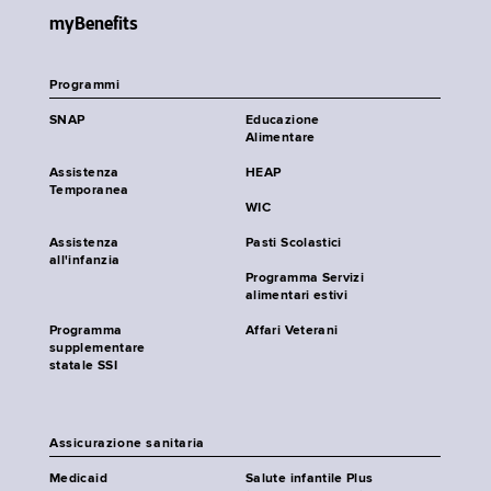
myBenefits
Programmi
SNAP
Educazione
Alimentare
Assistenza
HEAP
Temporanea
WIC
Assistenza
Pasti Scolastici
all'infanzia
Programma Servizi
alimentari estivi
Programma
Affari Veterani
supplementare
statale SSI
Assicurazione sanitaria
Medicaid
Salute infantile Plus