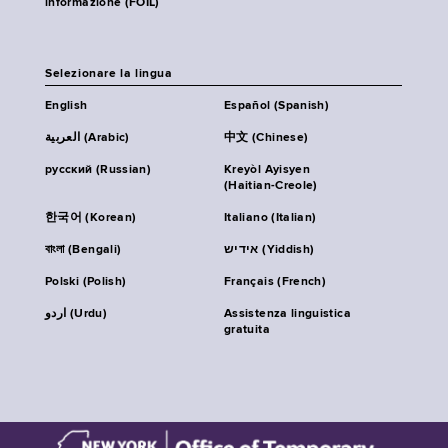
informazione (FOIL)
Selezionare la lingua
English
Español (Spanish)
العربية (Arabic)
中文 (Chinese)
русский (Russian)
Kreyòl Ayisyen
(Haitian-Creole)
한국어 (Korean)
Italiano (Italian)
বাংলা (Bengali)
אידיש (Yiddish)
Polski (Polish)
Français (French)
اردو (Urdu)
Assistenza linguistica
gratuita