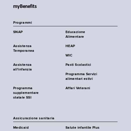
myBenefits
Programmi
SNAP
Educazione
Alimentare
Assistenza
HEAP
Temporanea
WIC
Assistenza
Pasti Scolastici
all'infanzia
Programma Servizi
alimentari estivi
Programma
Affari Veterani
supplementare
statale SSI
Assicurazione sanitaria
Medicaid
Salute infantile Plus