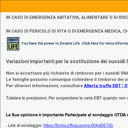
IN CASO DI EMERGENZA ABITATIVA, ALIMENTARE O DI R
IN CASO DI PERICOLO DI VITA O DI EMERGENZA MEDICA, CH
You have the power to Donate Life. Click here for more inform
Variazioni importanti per la sostituzione dei sussi
Non si accettano più richieste di rimborso per i sussidi SN
Le famiglie possono comunque richiedere il rimborso dei su
Per ulteriori informazioni, consultare
Allerta truffe EBT | 
Tutelare le prestazioni. Per sospendere la carta EBT quando non v
La Sua opinione è importante Partecipate al sondaggio OTDA su
. Link al sondaggio:
https://forms.office.com/g/iXXyiDETtG
.