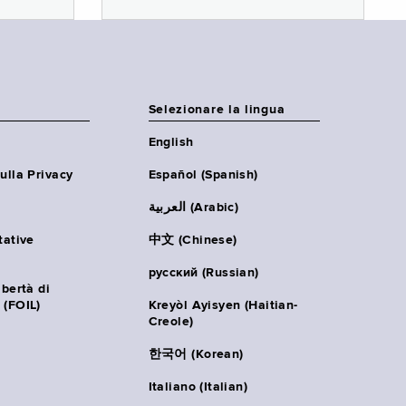
Selezionare la lingua
English
ulla Privacy
Español (Spanish)
العربية (Arabic)
tative
中文 (Chinese)
русский (Russian)
ibertà di
 (FOIL)
Kreyòl Ayisyen (Haitian-
Creole)
한국어 (Korean)
Italiano (Italian)