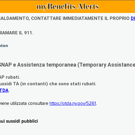
myBenefits Alerts
ISCALDAMENTO, CONTATTARE IMMEDIATAMENTE IL PROPRIO
D
IAMARE IL 911.
ation
di SNAP e Assistenza temporanea (Temporary Assistance,
AP rubati.
ssidi TA (in contanti) che sono stati rubati.
OTDA
.
iene utilizzata consultare
https://otda.ny.gov/5261
.
i sussidi pubblici