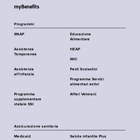
myBenefits
Programmi
SNAP
Educazione
Alimentare
Assistenza
HEAP
Temporanea
WIC
Assistenza
Pasti Scolastici
all'infanzia
Programma Servizi
alimentari estivi
Programma
Affari Veterani
supplementare
statale SSI
Assicurazione sanitaria
Medicaid
Salute infantile Plus