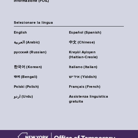
informazione (FOIL)
Selezionare la lingua
English
Español (Spanish)
العربية (Arabic)
中文 (Chinese)
русский (Russian)
Kreyòl Ayisyen
(Haitian-Creole)
한국어 (Korean)
Italiano (Italian)
বাংলা (Bengali)
אידיש (Yiddish)
Polski (Polish)
Français (French)
اردو (Urdu)
Assistenza linguistica
gratuita