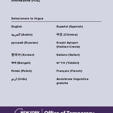
informazione (FOIL)
Selezionare la lingua
English
Español (Spanish)
العربية (Arabic)
中文 (Chinese)
русский (Russian)
Kreyòl Ayisyen
(Haitian-Creole)
한국어 (Korean)
Italiano (Italian)
বাংলা (Bengali)
אידיש (Yiddish)
Polski (Polish)
Français (French)
اردو (Urdu)
Assistenza linguistica
gratuita