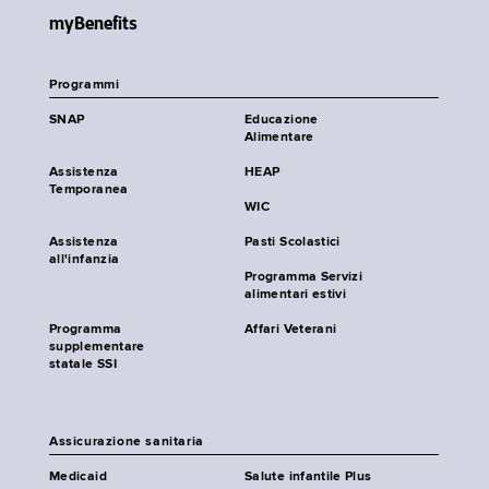
myBenefits
Programmi
SNAP
Educazione
Alimentare
Assistenza
HEAP
Temporanea
WIC
Assistenza
Pasti Scolastici
all'infanzia
Programma Servizi
alimentari estivi
Programma
Affari Veterani
supplementare
statale SSI
Assicurazione sanitaria
Medicaid
Salute infantile Plus