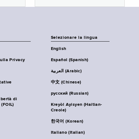
Selezionare la lingua
English
ulla Privacy
Español (Spanish)
العربية (Arabic)
tative
中文 (Chinese)
русский (Russian)
ibertà di
 (FOIL)
Kreyòl Ayisyen (Haitian-
Creole)
한국어 (Korean)
Italiano (Italian)