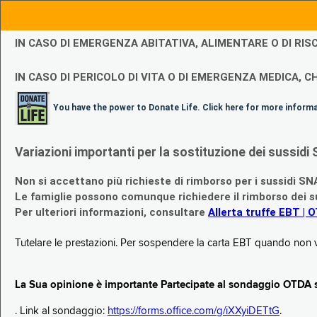
IN CASO DI EMERGENZA ABITATIVA, ALIMENTARE O DI R
IN CASO DI PERICOLO DI VITA O DI EMERGENZA MEDICA, CH
You have the power to Donate Life. Click here for more inform
Variazioni importanti per la sostituzione dei sussi
Non si accettano più richieste di rimborso per i sussidi SN
Le famiglie possono comunque richiedere il rimborso dei su
Per ulteriori informazioni, consultare
Allerta truffe EBT | 
Tutelare le prestazioni. Per sospendere la carta EBT quando non v
La Sua opinione è importante Partecipate al sondaggio OTDA su
. Link al sondaggio:
https://forms.office.com/g/iXXyiDETtG
.