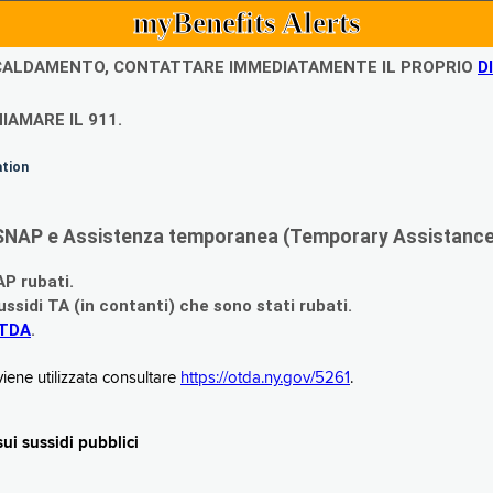
myBenefits Alerts
ISCALDAMENTO, CONTATTARE IMMEDIATAMENTE IL PROPRIO
D
IAMARE IL 911.
ation
di SNAP e Assistenza temporanea (Temporary Assistance,
AP rubati.
ssidi TA (in contanti) che sono stati rubati.
OTDA
.
iene utilizzata consultare
https://otda.ny.gov/5261
.
i sussidi pubblici