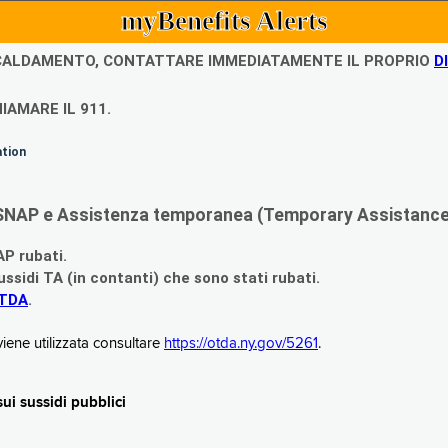
myBenefits Alerts
ISCALDAMENTO, CONTATTARE IMMEDIATAMENTE IL PROPRIO
D
IAMARE IL 911.
ation
di SNAP e Assistenza temporanea (Temporary Assistance,
AP rubati.
ssidi TA (in contanti) che sono stati rubati.
OTDA
.
iene utilizzata consultare
https://otda.ny.gov/5261
.
i sussidi pubblici