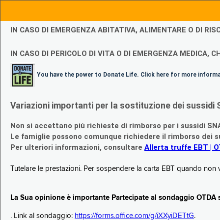
IN CASO DI EMERGENZA ABITATIVA, ALIMENTARE O DI R
IN CASO DI PERICOLO DI VITA O DI EMERGENZA MEDICA, CH
You have the power to Donate Life. Click here for more inform
Variazioni importanti per la sostituzione dei sussi
Non si accettano più richieste di rimborso per i sussidi SN
Le famiglie possono comunque richiedere il rimborso dei su
Per ulteriori informazioni, consultare
Allerta truffe EBT | 
Tutelare le prestazioni. Per sospendere la carta EBT quando non v
La Sua opinione è importante Partecipate al sondaggio OTDA su
. Link al sondaggio:
https://forms.office.com/g/iXXyiDETtG
.