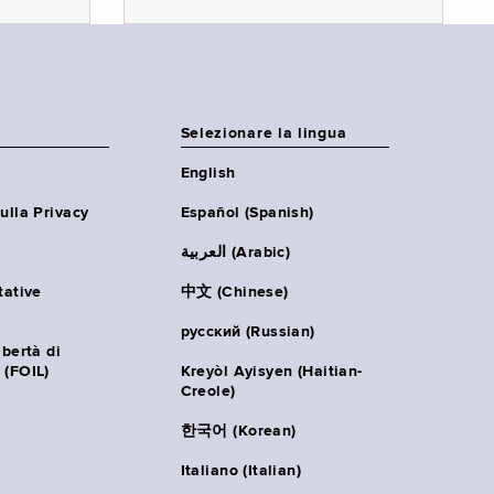
Selezionare la lingua
English
ulla Privacy
Español (Spanish)
العربية (Arabic)
tative
中文 (Chinese)
русский (Russian)
ibertà di
 (FOIL)
Kreyòl Ayisyen (Haitian-
Creole)
한국어 (Korean)
Italiano (Italian)