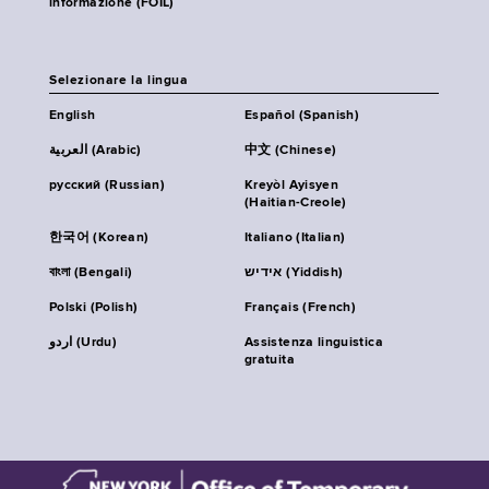
informazione (FOIL)
Selezionare la lingua
English
Español (Spanish)
العربية (Arabic)
中文 (Chinese)
русский (Russian)
Kreyòl Ayisyen
(Haitian-Creole)
한국어 (Korean)
Italiano (Italian)
বাংলা (Bengali)
אידיש (Yiddish)
Polski (Polish)
Français (French)
اردو (Urdu)
Assistenza linguistica
gratuita