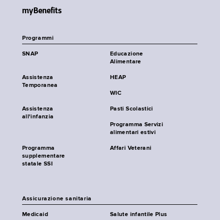
myBenefits
Programmi
SNAP
Educazione
Alimentare
Assistenza
HEAP
Temporanea
WIC
Assistenza
Pasti Scolastici
all'infanzia
Programma Servizi
alimentari estivi
Programma
Affari Veterani
supplementare
statale SSI
Assicurazione sanitaria
Medicaid
Salute infantile Plus