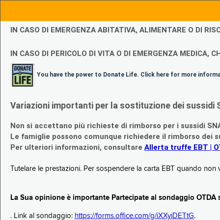
IN CASO DI EMERGENZA ABITATIVA, ALIMENTARE O DI R
IN CASO DI PERICOLO DI VITA O DI EMERGENZA MEDICA, CH
You have the power to Donate Life. Click here for more inform
Variazioni importanti per la sostituzione dei sussi
Non si accettano più richieste di rimborso per i sussidi SN
Le famiglie possono comunque richiedere il rimborso dei su
Per ulteriori informazioni, consultare
Allerta truffe EBT | 
Tutelare le prestazioni. Per sospendere la carta EBT quando non v
La Sua opinione è importante Partecipate al sondaggio OTDA su
. Link al sondaggio:
https://forms.office.com/g/iXXyiDETtG
.