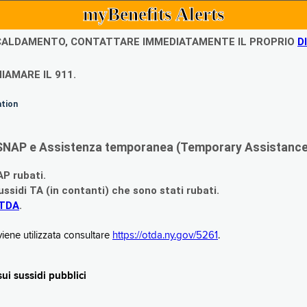
myBenefits Alerts
ISCALDAMENTO, CONTATTARE IMMEDIATAMENTE IL PROPRIO
D
IAMARE IL 911.
ation
di SNAP e Assistenza temporanea (Temporary Assistance,
AP rubati.
ssidi TA (in contanti) che sono stati rubati.
OTDA
.
iene utilizzata consultare
https://otda.ny.gov/5261
.
i sussidi pubblici