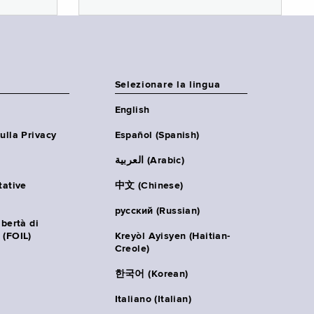
Selezionare la lingua
English
ulla Privacy
Español (Spanish)
العربية (Arabic)
tative
中文 (Chinese)
русский (Russian)
ibertà di
 (FOIL)
Kreyòl Ayisyen (Haitian-
Creole)
한국어 (Korean)
Italiano (Italian)