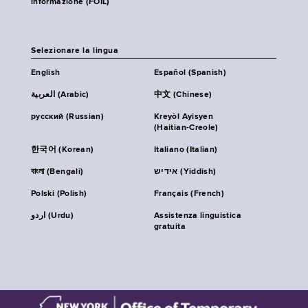
informazione (FOIL)
Selezionare la lingua
English
Español (Spanish)
العربية (Arabic)
中文 (Chinese)
русский (Russian)
Kreyòl Ayisyen
(Haitian-Creole)
한국어 (Korean)
Italiano (Italian)
বাংলা (Bengali)
אידיש (Yiddish)
Polski (Polish)
Français (French)
اردو (Urdu)
Assistenza linguistica
gratuita