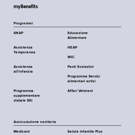
myBenefits
Programmi
SNAP
Educazione
Alimentare
Assistenza
HEAP
Temporanea
WIC
Assistenza
Pasti Scolastici
all'infanzia
Programma Servizi
alimentari estivi
Programma
Affari Veterani
supplementare
statale SSI
Assicurazione sanitaria
Medicaid
Salute infantile Plus