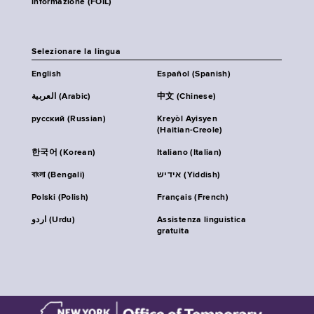
informazione (FOIL)
Selezionare la lingua
English
Español (Spanish)
العربية (Arabic)
中文 (Chinese)
русский (Russian)
Kreyòl Ayisyen
(Haitian-Creole)
한국어 (Korean)
Italiano (Italian)
বাংলা (Bengali)
אידיש (Yiddish)
Polski (Polish)
Français (French)
اردو (Urdu)
Assistenza linguistica
gratuita