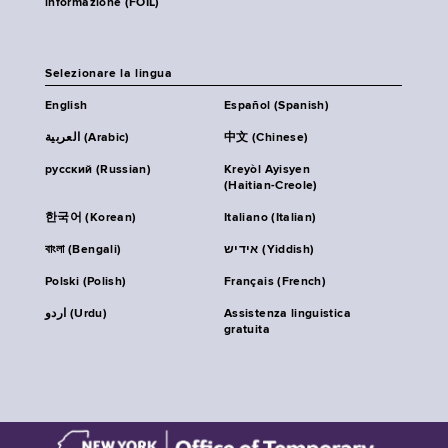
informazione (FOIL)
Selezionare la lingua
English
Español (Spanish)
العربية (Arabic)
中文 (Chinese)
русский (Russian)
Kreyòl Ayisyen
(Haitian-Creole)
한국어 (Korean)
Italiano (Italian)
বাংলা (Bengali)
אידיש (Yiddish)
Polski (Polish)
Français (French)
اردو (Urdu)
Assistenza linguistica
gratuita