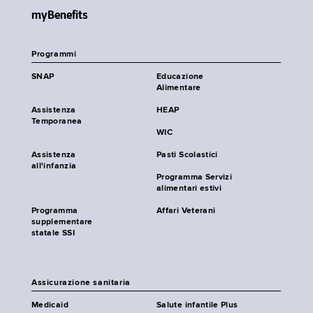
myBenefits
Programmi
SNAP
Educazione
Alimentare
Assistenza
HEAP
Temporanea
WIC
Assistenza
Pasti Scolastici
all'infanzia
Programma Servizi
alimentari estivi
Programma
Affari Veterani
supplementare
statale SSI
Assicurazione sanitaria
Medicaid
Salute infantile Plus