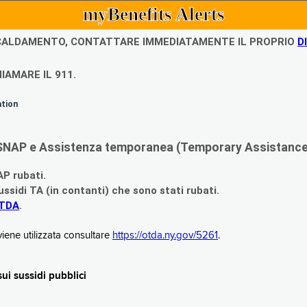
myBenefits Alerts
ISCALDAMENTO, CONTATTARE IMMEDIATAMENTE IL PROPRIO
D
IAMARE IL 911.
ation
di SNAP e Assistenza temporanea (Temporary Assistance,
AP rubati.
ssidi TA (in contanti) che sono stati rubati.
OTDA
.
iene utilizzata consultare
https://otda.ny.gov/5261
.
i sussidi pubblici