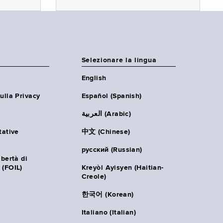
Selezionare la lingua
English
ulla Privacy
Español (Spanish)
العربية (Arabic)
tative
中文 (Chinese)
русский (Russian)
ibertà di
 (FOIL)
Kreyòl Ayisyen (Haitian-
Creole)
한국어 (Korean)
Italiano (Italian)