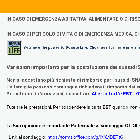
IN CASO DI EMERGENZA ABITATIVA, ALIMENTARE O DI R
IN CASO DI PERICOLO DI VITA O DI EMERGENZA MEDICA, CH
You have the power to Donate Life. Click here for more inform
Variazioni importanti per la sostituzione dei sussi
Non si accettano più richieste di rimborso per i sussidi SN
Le famiglie possono comunque richiedere il rimborso dei su
Per ulteriori informazioni, consultare
Allerta truffe EBT | 
Tutelare le prestazioni. Per sospendere la carta EBT quando non v
La Sua opinione è importante Partecipate al sondaggio OTDA su
. Link al sondaggio:
https://forms.office.com/g/iXXyiDETtG
.