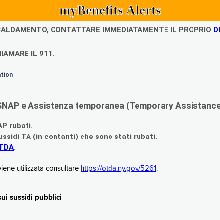
myBenefits Alerts
ISCALDAMENTO, CONTATTARE IMMEDIATAMENTE IL PROPRIO
D
IAMARE IL 911.
ation
di SNAP e Assistenza temporanea (Temporary Assistance,
AP rubati.
ssidi TA (in contanti) che sono stati rubati.
OTDA
.
iene utilizzata consultare
https://otda.ny.gov/5261
.
i sussidi pubblici