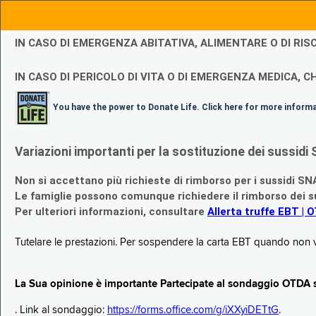
IN CASO DI EMERGENZA ABITATIVA, ALIMENTARE O DI R
IN CASO DI PERICOLO DI VITA O DI EMERGENZA MEDICA, CH
You have the power to Donate Life. Click here for more inform
Variazioni importanti per la sostituzione dei sussi
Non si accettano più richieste di rimborso per i sussidi SN
Le famiglie possono comunque richiedere il rimborso dei su
Per ulteriori informazioni, consultare
Allerta truffe EBT | 
Tutelare le prestazioni. Per sospendere la carta EBT quando non v
La Sua opinione è importante Partecipate al sondaggio OTDA su
. Link al sondaggio:
https://forms.office.com/g/iXXyiDETtG
.