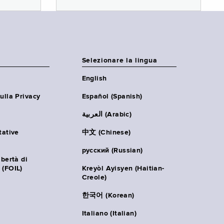
Selezionare la lingua
English
ulla Privacy
Español (Spanish)
العربية (Arabic)
tative
中文 (Chinese)
русский (Russian)
ibertà di
 (FOIL)
Kreyòl Ayisyen (Haitian-
Creole)
한국어 (Korean)
Italiano (Italian)