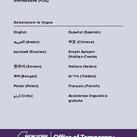
informazione (FOIL)
Selezionare la lingua
English
Español (Spanish)
العربية (Arabic)
中文 (Chinese)
русский (Russian)
Kreyòl Ayisyen
(Haitian-Creole)
한국어 (Korean)
Italiano (Italian)
বাংলা (Bengali)
אידיש (Yiddish)
Polski (Polish)
Français (French)
اردو (Urdu)
Assistenza linguistica
gratuita