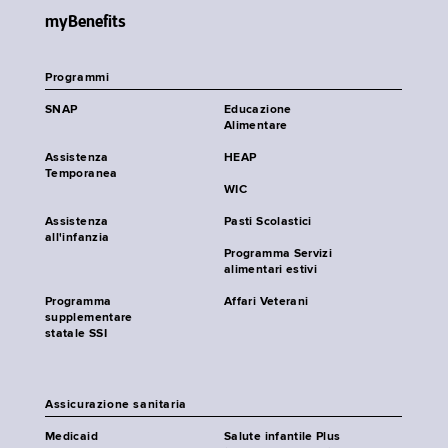
myBenefits
Programmi
SNAP
Educazione
Alimentare
Assistenza
HEAP
Temporanea
WIC
Assistenza
Pasti Scolastici
all'infanzia
Programma Servizi
alimentari estivi
Programma
Affari Veterani
supplementare
statale SSI
Assicurazione sanitaria
Medicaid
Salute infantile Plus