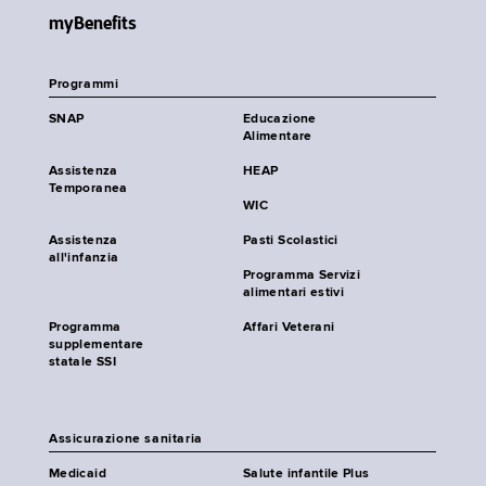
myBenefits
Programmi
SNAP
Educazione
Alimentare
Assistenza
HEAP
Temporanea
WIC
Assistenza
Pasti Scolastici
all'infanzia
Programma Servizi
alimentari estivi
Programma
Affari Veterani
supplementare
statale SSI
Assicurazione sanitaria
Medicaid
Salute infantile Plus