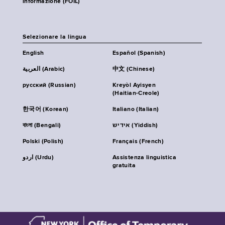
informazione (FOIL)
Selezionare la lingua
English
Español (Spanish)
العربية (Arabic)
中文 (Chinese)
русский (Russian)
Kreyòl Ayisyen
(Haitian-Creole)
한국어 (Korean)
Italiano (Italian)
বাংলা (Bengali)
אידיש (Yiddish)
Polski (Polish)
Français (French)
اردو (Urdu)
Assistenza linguistica
gratuita