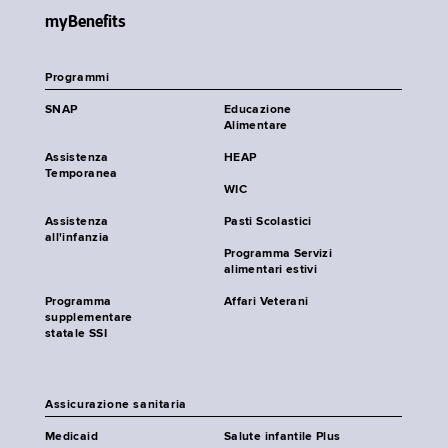
myBenefits
Programmi
SNAP
Educazione
Alimentare
Assistenza
HEAP
Temporanea
WIC
Assistenza
Pasti Scolastici
all'infanzia
Programma Servizi
alimentari estivi
Programma
Affari Veterani
supplementare
statale SSI
Assicurazione sanitaria
Medicaid
Salute infantile Plus