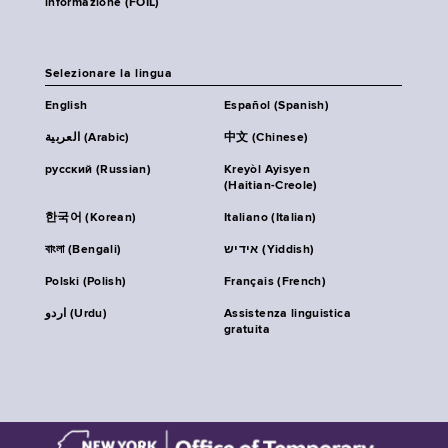
informazione (FOIL)
Selezionare la lingua
English
Español (Spanish)
العربية (Arabic)
中文 (Chinese)
русский (Russian)
Kreyòl Ayisyen
(Haitian-Creole)
한국어 (Korean)
Italiano (Italian)
বাংলা (Bengali)
אידיש (Yiddish)
Polski (Polish)
Français (French)
اردو (Urdu)
Assistenza linguistica
gratuita