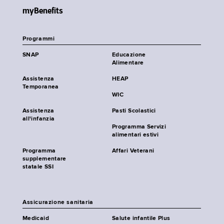
myBenefits
Programmi
SNAP
Educazione
Alimentare
Assistenza
HEAP
Temporanea
WIC
Assistenza
Pasti Scolastici
all'infanzia
Programma Servizi
alimentari estivi
Programma
Affari Veterani
supplementare
statale SSI
Assicurazione sanitaria
Medicaid
Salute infantile Plus