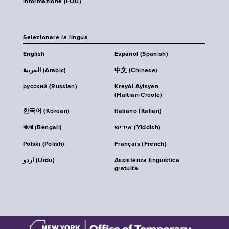
informazione (FOIL)
Selezionare la lingua
English
Español (Spanish)
العربية (Arabic)
中文 (Chinese)
русский (Russian)
Kreyòl Ayisyen
(Haitian-Creole)
한국어 (Korean)
Italiano (Italian)
বাংলা (Bengali)
אידיש (Yiddish)
Polski (Polish)
Français (French)
اردو (Urdu)
Assistenza linguistica
gratuita