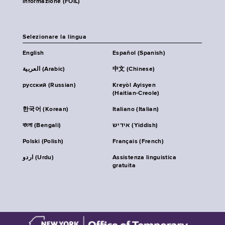
informazione (FOIL)
Selezionare la lingua
English
Español (Spanish)
العربية (Arabic)
中文 (Chinese)
русский (Russian)
Kreyòl Ayisyen
(Haitian-Creole)
한국어 (Korean)
Italiano (Italian)
বাংলা (Bengali)
אידיש (Yiddish)
Polski (Polish)
Français (French)
اردو (Urdu)
Assistenza linguistica
gratuita