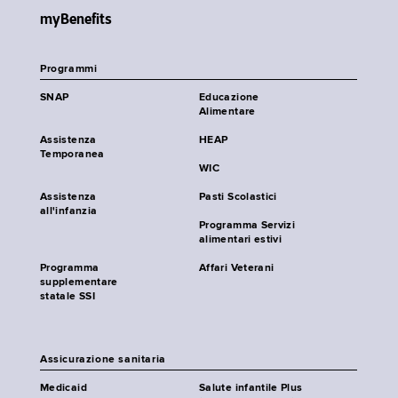
myBenefits
Programmi
SNAP
Educazione
Alimentare
Assistenza
HEAP
Temporanea
WIC
Assistenza
Pasti Scolastici
all'infanzia
Programma Servizi
alimentari estivi
Programma
Affari Veterani
supplementare
statale SSI
Assicurazione sanitaria
Medicaid
Salute infantile Plus