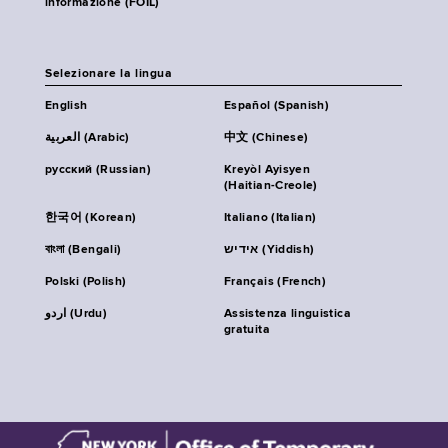
informazione (FOIL)
Selezionare la lingua
English
Español (Spanish)
العربية (Arabic)
中文 (Chinese)
русский (Russian)
Kreyòl Ayisyen
(Haitian-Creole)
한국어 (Korean)
Italiano (Italian)
বাংলা (Bengali)
אידיש (Yiddish)
Polski (Polish)
Français (French)
اردو (Urdu)
Assistenza linguistica
gratuita