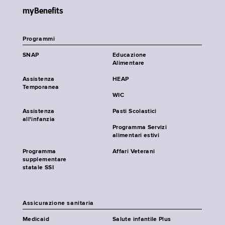
myBenefits
Programmi
SNAP
Educazione
Alimentare
Assistenza
HEAP
Temporanea
WIC
Assistenza
Pasti Scolastici
all'infanzia
Programma Servizi
alimentari estivi
Programma
Affari Veterani
supplementare
statale SSI
Assicurazione sanitaria
Medicaid
Salute infantile Plus