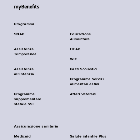
myBenefits
Programmi
SNAP
Educazione
Alimentare
Assistenza
HEAP
Temporanea
WIC
Assistenza
Pasti Scolastici
all'infanzia
Programma Servizi
alimentari estivi
Programma
Affari Veterani
supplementare
statale SSI
Assicurazione sanitaria
Medicaid
Salute infantile Plus