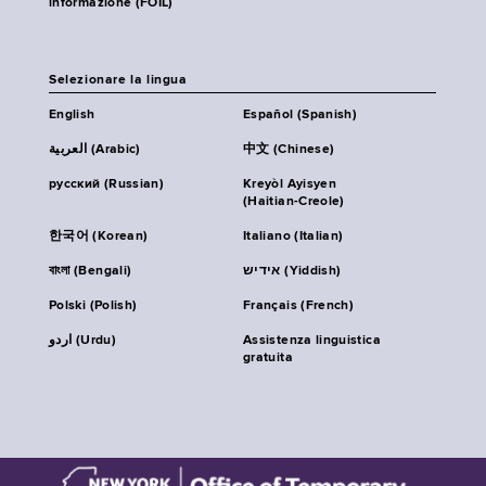
informazione (FOIL)
Selezionare la lingua
English
Español (Spanish)
العربية (Arabic)
中文 (Chinese)
русский (Russian)
Kreyòl Ayisyen
(Haitian-Creole)
한국어 (Korean)
Italiano (Italian)
বাংলা (Bengali)
אידיש (Yiddish)
Polski (Polish)
Français (French)
اردو (Urdu)
Assistenza linguistica
gratuita