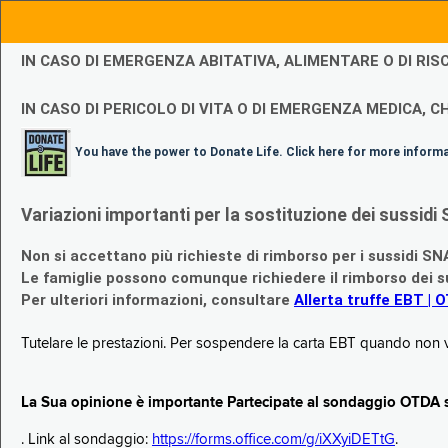
IN CASO DI EMERGENZA ABITATIVA, ALIMENTARE O DI R
IN CASO DI PERICOLO DI VITA O DI EMERGENZA MEDICA, CH
You have the power to Donate Life. Click here for more inform
Variazioni importanti per la sostituzione dei sussi
Non si accettano più richieste di rimborso per i sussidi SN
Le famiglie possono comunque richiedere il rimborso dei su
Per ulteriori informazioni, consultare
Allerta truffe EBT | 
Tutelare le prestazioni. Per sospendere la carta EBT quando non v
La Sua opinione è importante Partecipate al sondaggio OTDA su
. Link al sondaggio:
https://forms.office.com/g/iXXyiDETtG
.