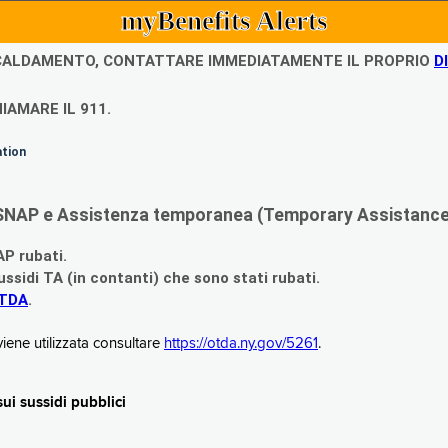
myBenefits Alerts
ISCALDAMENTO, CONTATTARE IMMEDIATAMENTE IL PROPRIO
D
IAMARE IL 911.
ation
di SNAP e Assistenza temporanea (Temporary Assistance,
AP rubati.
ssidi TA (in contanti) che sono stati rubati.
OTDA
.
iene utilizzata consultare
https://otda.ny.gov/5261
.
i sussidi pubblici