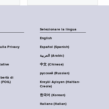
Selezionare la lingua
English
ulla Privacy
Español (Spanish)
العربية (Arabic)
tative
中文 (Chinese)
русский (Russian)
ibertà di
 (FOIL)
Kreyòl Ayisyen (Haitian-
Creole)
한국어 (Korean)
Italiano (Italian)