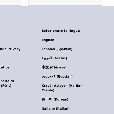
Selezionare la lingua
English
ulla Privacy
Español (Spanish)
العربية (Arabic)
tative
中文 (Chinese)
русский (Russian)
ibertà di
 (FOIL)
Kreyòl Ayisyen (Haitian-
Creole)
한국어 (Korean)
Italiano (Italian)