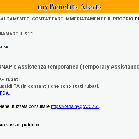
myBenefits Alerts
ISCALDAMENTO, CONTATTARE IMMEDIATAMENTE IL PROPRIO
D
IAMARE IL 911.
ation
di SNAP e Assistenza temporanea (Temporary Assistance,
AP rubati.
ssidi TA (in contanti) che sono stati rubati.
OTDA
.
iene utilizzata consultare
https://otda.ny.gov/5261
.
i sussidi pubblici