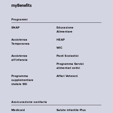
myBenefits
Programmi
SNAP
Educazione
Alimentare
Assistenza
HEAP
Temporanea
WIC
Assistenza
Pasti Scolastici
all'infanzia
Programma Servizi
alimentari estivi
Programma
Affari Veterani
supplementare
statale SSI
Assicurazione sanitaria
Medicaid
Salute infantile Plus