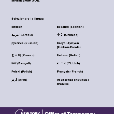
informazione (FOIL)
Selezionare la lingua
English
Español (Spanish)
العربية (Arabic)
中文 (Chinese)
русский (Russian)
Kreyòl Ayisyen
(Haitian-Creole)
한국어 (Korean)
Italiano (Italian)
বাংলা (Bengali)
אידיש (Yiddish)
Polski (Polish)
Français (French)
اردو (Urdu)
Assistenza linguistica
gratuita