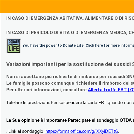
IN CASO DI EMERGENZA ABITATIVA, ALIMENTARE O DI R
IN CASO DI PERICOLO DI VITA O DI EMERGENZA MEDICA, CH
You have the power to Donate Life. Click here for more inform
Variazioni importanti per la sostituzione dei sussi
Non si accettano più richieste di rimborso per i sussidi SN
Le famiglie possono comunque richiedere il rimborso dei su
Per ulteriori informazioni, consultare
Allerta truffe EBT | 
Tutelare le prestazioni. Per sospendere la carta EBT quando non v
La Sua opinione è importante Partecipate al sondaggio OTDA su
. Link al sondaggio:
https://forms.office.com/g/iXXyiDETtG
.