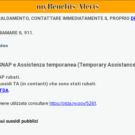
myBenefits Alerts
ISCALDAMENTO, CONTATTARE IMMEDIATAMENTE IL PROPRIO
D
IAMARE IL 911.
ation
di SNAP e Assistenza temporanea (Temporary Assistance,
AP rubati.
ssidi TA (in contanti) che sono stati rubati.
OTDA
.
iene utilizzata consultare
https://otda.ny.gov/5261
.
i sussidi pubblici