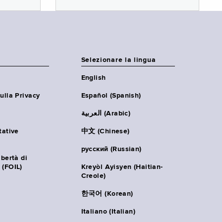
Selezionare la lingua
English
ulla Privacy
Español (Spanish)
العربية (Arabic)
tative
中文 (Chinese)
русский (Russian)
ibertà di
 (FOIL)
Kreyòl Ayisyen (Haitian-
Creole)
한국어 (Korean)
Italiano (Italian)