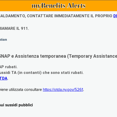
myBenefits Alerts
ISCALDAMENTO, CONTATTARE IMMEDIATAMENTE IL PROPRIO
D
IAMARE IL 911.
ation
di SNAP e Assistenza temporanea (Temporary Assistance,
AP rubati.
ssidi TA (in contanti) che sono stati rubati.
OTDA
.
iene utilizzata consultare
https://otda.ny.gov/5261
.
i sussidi pubblici