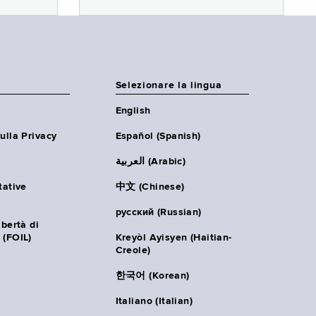
Selezionare la lingua
English
ulla Privacy
Español (Spanish)
العربية (Arabic)
tative
中文 (Chinese)
русский (Russian)
ibertà di
 (FOIL)
Kreyòl Ayisyen (Haitian-
Creole)
한국어 (Korean)
Italiano (Italian)