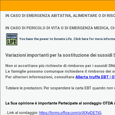
IN CASO DI EMERGENZA ABITATIVA, ALIMENTARE O DI R
IN CASO DI PERICOLO DI VITA O DI EMERGENZA MEDICA, CH
You have the power to Donate Life. Click here for more inform
Variazioni importanti per la sostituzione dei sussi
Non si accettano più richieste di rimborso per i sussidi SN
Le famiglie possono comunque richiedere il rimborso dei su
Per ulteriori informazioni, consultare
Allerta truffe EBT | 
Tutelare le prestazioni. Per sospendere la carta EBT quando non v
La Sua opinione è importante Partecipate al sondaggio OTDA su
. Link al sondaggio:
https://forms.office.com/g/iXXyiDETtG
.