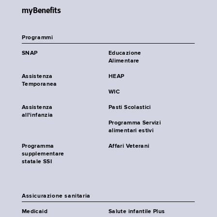
myBenefits
Programmi
SNAP
Educazione
Alimentare
Assistenza
HEAP
Temporanea
WIC
Assistenza
Pasti Scolastici
all'infanzia
Programma Servizi
alimentari estivi
Programma
Affari Veterani
supplementare
statale SSI
Assicurazione sanitaria
Medicaid
Salute infantile Plus