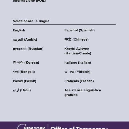
informazione (FOIL)
Selezionare la lingua
English
Español (Spanish)
العربية (Arabic)
中文 (Chinese)
русский (Russian)
Kreyòl Ayisyen
(Haitian-Creole)
한국어 (Korean)
Italiano (Italian)
বাংলা (Bengali)
אידיש (Yiddish)
Polski (Polish)
Français (French)
اردو (Urdu)
Assistenza linguistica
gratuita