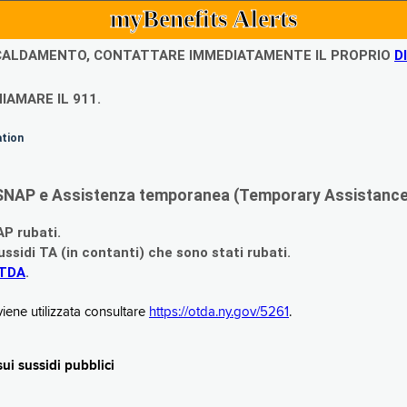
myBenefits Alerts
ISCALDAMENTO, CONTATTARE IMMEDIATAMENTE IL PROPRIO
D
IAMARE IL 911.
ation
di SNAP e Assistenza temporanea (Temporary Assistance,
AP rubati.
ssidi TA (in contanti) che sono stati rubati.
OTDA
.
iene utilizzata consultare
https://otda.ny.gov/5261
.
i sussidi pubblici