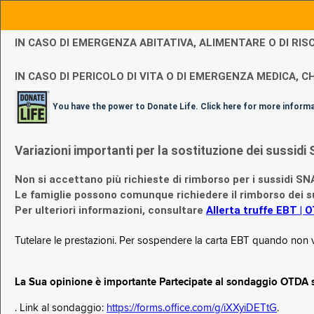
IN CASO DI EMERGENZA ABITATIVA, ALIMENTARE O DI R
IN CASO DI PERICOLO DI VITA O DI EMERGENZA MEDICA, CH
You have the power to Donate Life. Click here for more inform
Variazioni importanti per la sostituzione dei sussi
Non si accettano più richieste di rimborso per i sussidi SN
Le famiglie possono comunque richiedere il rimborso dei su
Per ulteriori informazioni, consultare
Allerta truffe EBT | 
Tutelare le prestazioni. Per sospendere la carta EBT quando non v
La Sua opinione è importante Partecipate al sondaggio OTDA su
. Link al sondaggio:
https://forms.office.com/g/iXXyiDETtG
.