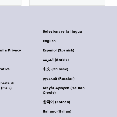
Selezionare la lingua
English
ulla Privacy
Español (Spanish)
العربية (Arabic)
tative
中文 (Chinese)
русский (Russian)
ibertà di
 (FOIL)
Kreyòl Ayisyen (Haitian-
Creole)
한국어 (Korean)
Italiano (Italian)