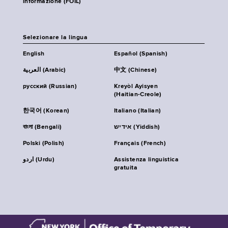
informazione (FOIL)
Selezionare la lingua
English
Español (Spanish)
العربية (Arabic)
中文 (Chinese)
русский (Russian)
Kreyòl Ayisyen
(Haitian-Creole)
한국어 (Korean)
Italiano (Italian)
বাংলা (Bengali)
אידיש (Yiddish)
Polski (Polish)
Français (French)
اردو (Urdu)
Assistenza linguistica
gratuita