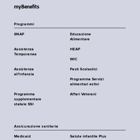
myBenefits
Programmi
SNAP
Educazione
Alimentare
Assistenza
HEAP
Temporanea
WIC
Assistenza
Pasti Scolastici
all'infanzia
Programma Servizi
alimentari estivi
Programma
Affari Veterani
supplementare
statale SSI
Assicurazione sanitaria
Medicaid
Salute infantile Plus