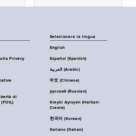
Selezionare la lingua
English
ulla Privacy
Español (Spanish)
العربية (Arabic)
tative
中文 (Chinese)
русский (Russian)
ibertà di
 (FOIL)
Kreyòl Ayisyen (Haitian-
Creole)
한국어 (Korean)
Italiano (Italian)