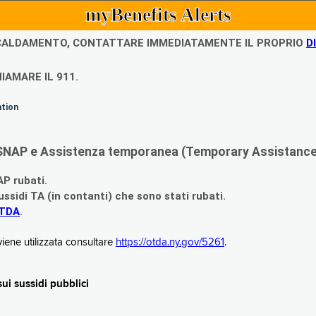
myBenefits Alerts
ISCALDAMENTO, CONTATTARE IMMEDIATAMENTE IL PROPRIO
D
IAMARE IL 911.
ation
di SNAP e Assistenza temporanea (Temporary Assistance,
AP rubati.
ssidi TA (in contanti) che sono stati rubati.
OTDA
.
iene utilizzata consultare
https://otda.ny.gov/5261
.
i sussidi pubblici