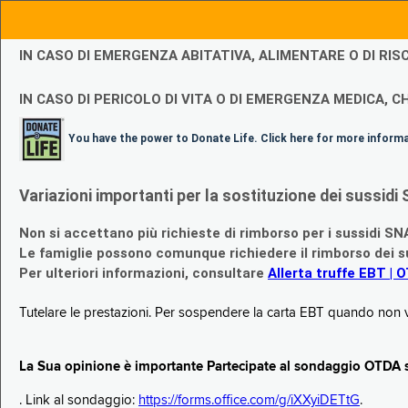
IN CASO DI EMERGENZA ABITATIVA, ALIMENTARE O DI R
IN CASO DI PERICOLO DI VITA O DI EMERGENZA MEDICA, CH
You have the power to Donate Life. Click here for more inform
Variazioni importanti per la sostituzione dei sussi
Non si accettano più richieste di rimborso per i sussidi SN
Le famiglie possono comunque richiedere il rimborso dei su
Per ulteriori informazioni, consultare
Allerta truffe EBT | 
Tutelare le prestazioni. Per sospendere la carta EBT quando non v
La Sua opinione è importante Partecipate al sondaggio OTDA su
. Link al sondaggio:
https://forms.office.com/g/iXXyiDETtG
.