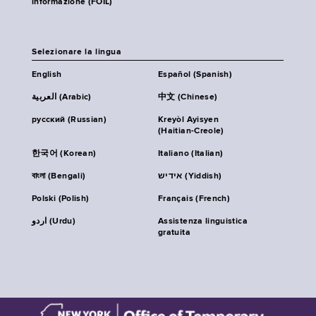
informazione (FOIL)
Selezionare la lingua
English
Español (Spanish)
العربية (Arabic)
中文 (Chinese)
русский (Russian)
Kreyòl Ayisyen
(Haitian-Creole)
한국어 (Korean)
Italiano (Italian)
বাংলা (Bengali)
אידיש (Yiddish)
Polski (Polish)
Français (French)
اردو (Urdu)
Assistenza linguistica
gratuita