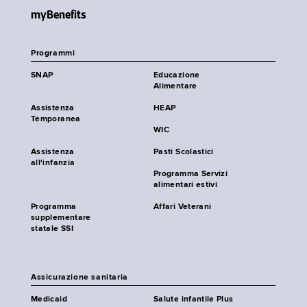
myBenefits
Programmi
SNAP
Educazione
Alimentare
Assistenza
HEAP
Temporanea
WIC
Assistenza
Pasti Scolastici
all'infanzia
Programma Servizi
alimentari estivi
Programma
Affari Veterani
supplementare
statale SSI
Assicurazione sanitaria
Medicaid
Salute infantile Plus