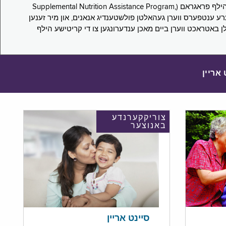
די סורוועי פארבעט ניו יארקער צו מיטטיילן זייערע ערפארונגען ביים אפּלייען פאר און/אדער פארזעצן צו באקומען סאָפּלעמענטעל נוּטרישען הילף פראגראם (Supplemental Nutrition Assistance Program,
Pub) און סאָפּלעמענטעל סעקיוריטי אינקאָם (Supplemental Security Income, SSI) בענעפיטן. אייערע ענטפערס ווערן געהאלטן פולשטענדיג אנאנים, און מיר זענען
לן באטראכט ווערן ביים מאכן ענדערונגען צו די קריטישע הילף
 אריין
צוריקקערנדע
באנוצער
סיינט אריין