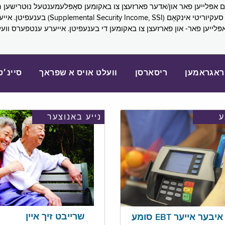
SNAP), פובליק הילף (lic Assistance, PA
אפּלייען פאר- און פארזעצן צו באקומען די בענעפיטן. אייערע ענטפערס ווע
ראגראמען
ריסארסן
וועלט אויס א שפראך
סיינ׳ט
נייע באנוצער
שרייבט זיך איין
בער אייער EBT סומע