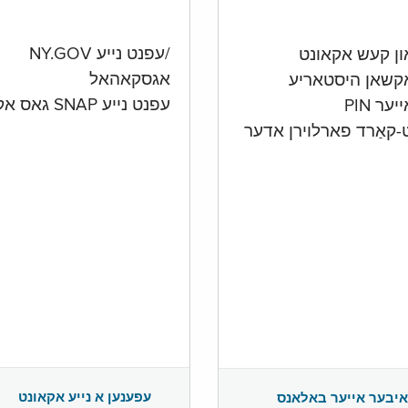
/עפנט נייע NY.GOV
אגסקאהאל
קשאן היסטאריע
עפנט נייע SNAP גאס אקאונט
ער PIN
ט-קאַרד פארלוירן אדער
עפענען א נייע אקאונט
איבער אייער באלאנס