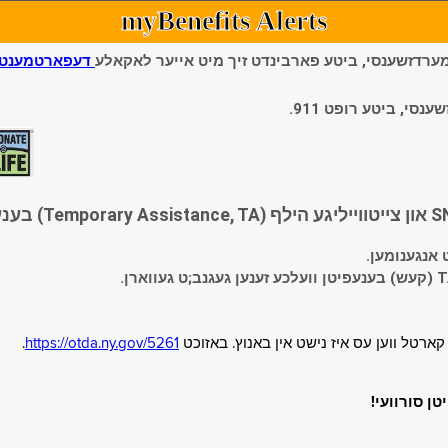
myBenefits Alerts
 עמערדזשענסי, ביטע פארבינדט זיך מיט אייער לאקאלע
דעפארטמענט פ
י, ביטע רופט 911.
.
https://otda.ny.gov/5261