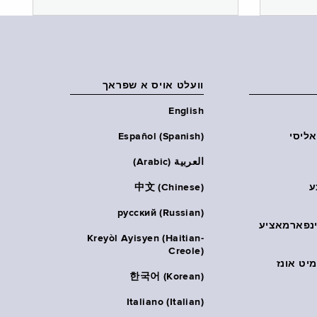
וועלט אויס א שפראך
English
אליסי
Español (Spanish)
العربية (Arabic)
ע
中文 (Chinese)
русский (Russian)
אינפארמאציע
Kreyòl Ayisyen (Haitian-
Creole)
יט אונז
한국어 (Korean)
Italiano (Italian)