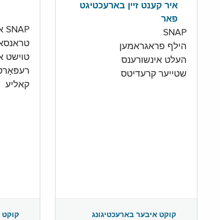
איר קענט זיין בארעכטיגט
פאר
SNAP און קעש אקאונט
SNAP
טראנסא
הילף פראגראמען
טוישט איי
העלט אינשורענס
רעפּאָר
שטייער קרעדיטס
קאליע
קוקט 
קוקט איבער בארעכטיגונג