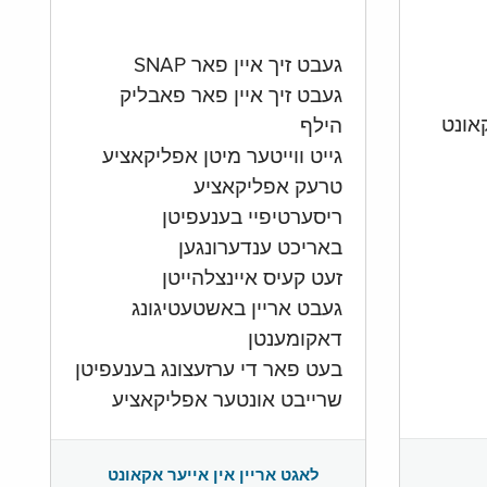
געבט זיך איין פאר SNAP
געבט זיך איין פאר פאבליק
הילף
גייט ווייטער מיטן אפליקאציע
טרעק אפליקאציע
ריסערטיפיי בענעפיטן
באריכט ענדערונגען
זעט קעיס איינצלהייטן
געבט אריין באשטעטיגונג
דאקומענטן
בעט פאר די ערזעצונג בענעפיטן
שרייבט אונטער אפליקאציע
לאגט אריין אין אייער אקאונט