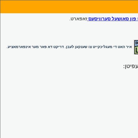
ון סאושעל סערוויסעס
זאפארט.
איר האט די מעגליכקייט צו שענקען לעבן. דריקט דא פאר מער אינפארמאציע.