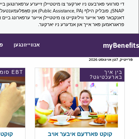
דאנקבאר פאר אייער וויליגקייט צו מיטטיילן אייער ערפארונג ביים 
פראגראמען פאר אייך און אנדערע ניו יארקער.
myBenefits
אנווייזונגען
פ
פֿרײַטיק, 7טן אויגוסט 2026
בין איך
EBT סומע
בארעכטיגט?
קוקט אי
קוקט פארדעם איבער אויב