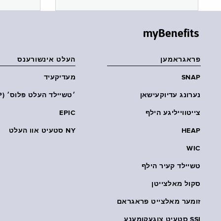
myBenefits
פראגראמען
העלט אינשורענס
SNAP
מעדיקעיד
נערונג עדיוקעישאן
׳טשיילד העלט פּלוס׳ (CHP)
צייטווייליגע הילף
EPIC
HEAP
NY סטעיט אוו העלט
WIC
טשיילד קעיר הילף
סקול מאלצייטן
זומער מאלצייט פראגראם
SSI סטעיט צוגעקומענע