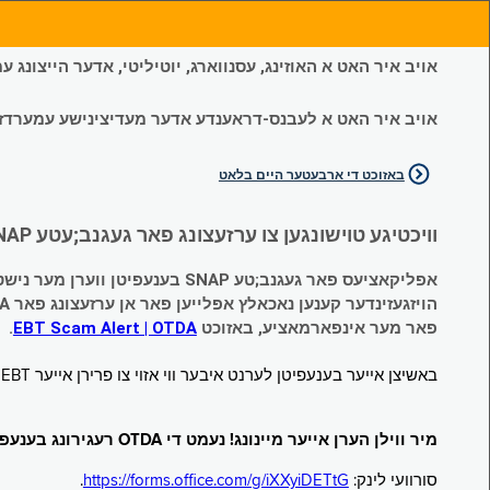
אויב איר האט א האוזינג, עסנווארג, יוטיליטי, אדער הייצונג
אויב איר האט א לעבנס-דראענדע אדער מעדיצינישע עמערדזשענס
באזוכט די ארבעטער היים בלאט
וויכטיגע טוישונגען צו ערזעצונג פאר געגנב;עטע SNAP און צייטווייליגע הילף (Temporary Assistance, TA) בענעפיטן:
אפליקאציעס פאר געגנב;טע SNAP בענעפיטן ווערן מער נישט אנגענומען.
הויזגעזינדער קענען נאכאלץ אפּלייען פאר אן ערזעצונג פאר TA (קעש) בענעפיטן וועלכע זענען געגנב;ט געווארן.
פאר מער אינפארמאציע, באזוכט
EBT Scam Alert | OTDA
.
באשיצן אייער בענעפיטן לערנט איבער ווי אזוי צו פרירן אייער EBT קארטל ווען עס איז נישט אין באנוץ. באזוכט
מיר ווילן הערן אייער מיינונג! נעמט די OTDA רעגירונג בענעפיטן סורוועי!
סורוועי לינק:
https://forms.office.com/g/iXXyiDETtG
.