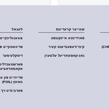
שטייער קרעדיטס
לעגאל
פארדינטע איינקונפט
צוגענגליכקייט
קינד/דעפענדענט קעיר
פּריוואטקייט פּ
נאנ-קאסטאדיעל עלטערן
דיסקלעימער
פארשטענדליכ
אקאמאדאציע
פרייהייט פון 
געזעץ (FOIL)
פארבינדט זיך מ