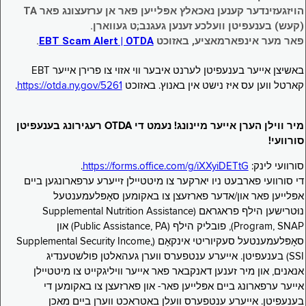
הויזגעזינדער קענען נאכאלץ אפּלייען פאר אן ערזעצונג פאר TA
(קעש) בענעפיטן וועלכע זענען געגנב;ט געווארן.
פאר מער אינפארמאציע, באזוכט
EBT Scam Alert | OTDA
.
באשיצן אייער בענעפיטן לערנט איבער ווי אזוי צו פרירן אייער EBT
קארטל ווען עס איז נישט אין באנוץ. באזוכט
https://otda.ny.gov/5261
.
מיר ווילן הערן אייער מיינונג! נעמט די OTDA רעגירונג בענעפיטן
סורוועי!
סורוועי לינק:
https://forms.office.com/g/iXXyiDETtG
.
די סורוועי פארבעט ניו יארקער צו מיטטיילן זייערע ערפארונגען ביים
אפּלייען פאר און/אדער פארזעצן צו באקומען סאָפּלעמענטעל
נוּטרישען הילף פראגראם (Supplemental Nutrition Assistance
Program, SNAP), פובליק הילף (Public Assistance, PA) און
סאָפּלעמענטעל סעקיוריטי אינקאָם (Supplemental Security Income,
SSI) בענעפיטן. אייערע ענטפערס ווערן געהאלטן פולשטענדיג
אנאנים, און מיר זענען דאנקבאר פאר אייער וויליגקייט צו מיטטיילן
אייער ערפארונג ביים אפּלייען פאר- און פארזעצן צו באקומען די
בענעפיטן. אייערע ענטפערס וועלן באטראכט ווערן ביים מאכן