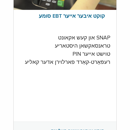
קוקט איבער אייער EBT סומע
SNAP און קעש אקאונט
טראנסאקשאן היסטאריע
טוישט אייער PIN
רעפּאָרט-קאַרד פארלוירן אדער קאליע