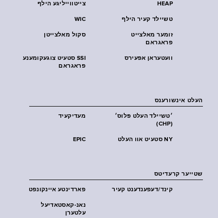
HEAP
צייטווייליגע הילף
טשיילד קעיר הילף
WIC
זומער מאלצייט
סקול מאלצייטן
פראגראם
וועטעראן אפעירס
SSI סטעיט צוגעקומענע
פראגראם
העלט אינשורענס
׳טשיילד העלט פּלוס׳
מעדיקעיד
(CHP)
NY סטעיט אוו העלט
EPIC
שטייער קרעדיטס
קינד/דעפענדענט קעיר
פארדינטע איינקונפט
נאנ-קאסטאדיעל
עלטערן