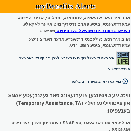
myBenefits Alerts
אויב איר האט א האוזינג, עסנווארג, יוטיליטי, אדער הייצונג
עמערדזשענסי, ביטע פארבינדט זיך מיט אייער לאקאלע
דעפארטמענט פון סאושעל סערוויסעס
זאפארט.
אויב איר האט א לעבנס-דראענדע אדער מעדיצינישע
עמערדזשענסי, ביטע רופט 911.
איר האט די מעגליכקייט צו שענקען לעבן. דריקט דא פאר מער
אינפארמאציע.
באזוכט די ארבעטער היים בלאט
וויכטיגע טוישונגען צו ערזעצונג פאר געגנב;עטע SNAP
און צייטווייליגע הילף (Temporary Assistance, TA)
בענעפיטן:
אפליקאציעס פאר געגנב;טע SNAP בענעפיטן ווערן מער נישט
אנגענומען.