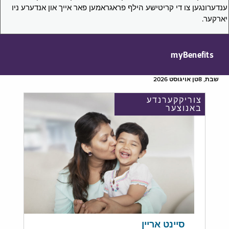
ענדערונגען צו די קריטישע הילף פראגראמען פאר אייך און אנדערע ניו
יארקער.
myBenefits
שבת, 8טן אויגוסט 2026
צוריקקערנדע
באנוצער
סיינט אריין