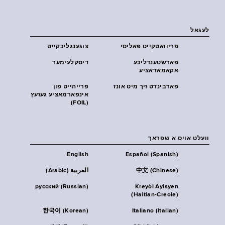
לעגאל
פּריוואטקייט פּאליסי
צוגענגליכקייט
פארשטענדליכע
דיסקלעימער
אקאמאדאציע
פארבינדט זיך מיט אונז
פרייהייט פון
אינפארמאציע געזעץ
(FOIL)
וועלט אויס א שפראך
English
Español (Spanish)
中文 (Chinese)
العربية (Arabic)
русский (Russian)
Kreyòl Ayisyen
(Haitian-Creole)
한국어 (Korean)
Italiano (Italian)