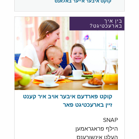
קוקט איבער אייער באלאנס
בין איך
בארעכטיגט?
קוקט פארדעם איבער אויב איר קענט
זיין בארעכטיגט פאר
SNAP
הילף פראגראמען
העלט אינשורענס