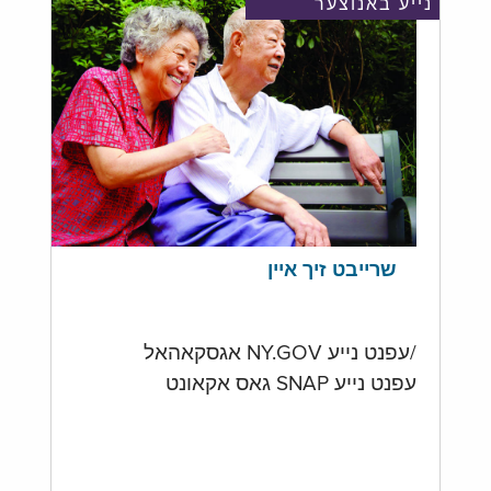
נייע באנוצער
שרייבט זיך איין
/עפנט נייע NY.GOV אגסקאהאל
עפנט נייע SNAP גאס אקאונט