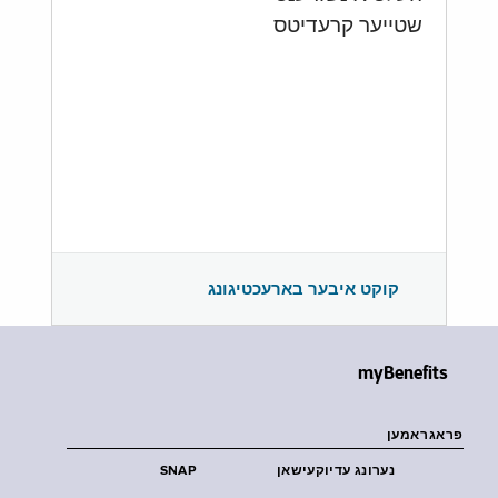
שטייער קרעדיטס
קוקט איבער בארעכטיגונג
myBenefits
פראגראמען
נערונג עדיוקעישאן
SNAP