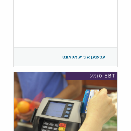
עפענען א נייע אקאונט
EBT סומע