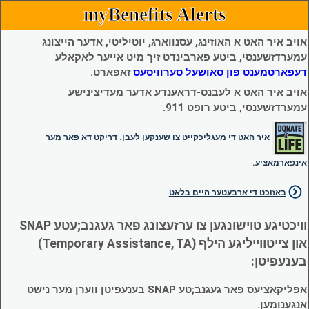
myBenefits Alerts
אויב איר האט א האוזינג, עסנווארג, יוטיליטי, אדער הייצונג
עמערדזשענסי, ביטע פארבינדט זיך מיט אייער לאקאלע
דעפארטמענט פון סאושעל סערוויסעס
זאפארט.
אויב איר האט א לעבנס-דראענדע אדער מעדיצינישע
עמערדזשענסי, ביטע רופט 911.
איר האט די מעגליכקייט צו שענקען לעבן. דריקט דא פאר מער
אינפארמאציע.
באזוכט די ארבעטער היים בלאט
וויכטיגע טוישונגען צו ערזעצונג פאר געגנב;עטע SNAP
און צייטווייליגע הילף (Temporary Assistance, TA)
בענעפיטן:
אפליקאציעס פאר געגנב;טע SNAP בענעפיטן ווערן מער נישט
אנגענומען.