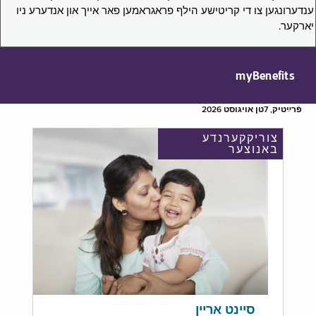
ענדערונגען צו די קריטישע הילף פראגראמען פאר אייך און אנדערע ניו
יארקער.
myBenefits
פֿרײַטיק, 7טן אויגוסט 2026
צוריקקערנדע
באנוצער
סיינט אריין