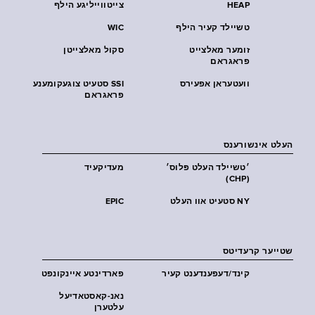
HEAP
צייטווייליגע הילף
טשיילד קעיר הילף
WIC
זומער מאלצייט
סקול מאלצייטן
פראגראם
וועטעראן אפעירס
SSI סטעיט צוגעקומענע
פראגראם
העלט אינשורענס
׳טשיילד העלט פּלוס׳
מעדיקעיד
(CHP)
NY סטעיט אוו העלט
EPIC
שטייער קרעדיטס
קינד/דעפענדענט קעיר
פארדינטע איינקונפט
נאנ-קאסטאדיעל
עלטערן