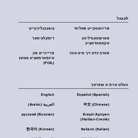
לעגאל
פּריוואטקייט פּאליסי
צוגענגליכקייט
פארשטענדליכע
דיסקלעימער
אקאמאדאציע
פארבינדט זיך מיט אונז
פרייהייט פון
אינפארמאציע געזעץ
(FOIL)
וועלט אויס א שפראך
English
Español (Spanish)
中文 (Chinese)
العربية (Arabic)
русский (Russian)
Kreyòl Ayisyen
(Haitian-Creole)
한국어 (Korean)
Italiano (Italian)