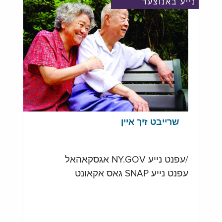
נייע באנוצער
שרייבט זיך איין
/עפנט נייע NY.GOV אגסקאהאל
עפנט נייע SNAP גאס אקאונט