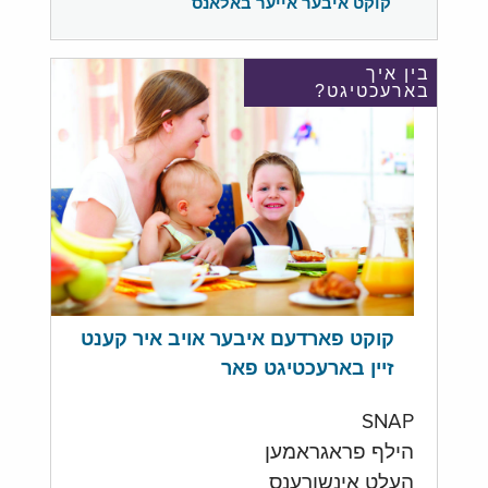
קוקט איבער אייער באלאנס
בין איך
בארעכטיגט?
קוקט פארדעם איבער אויב איר קענט
זיין בארעכטיגט פאר
SNAP
הילף פראגראמען
העלט אינשורענס