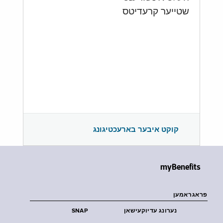
שטייער קרעדיטס
קוקט איבער בארעכטיגונג
myBenefits
פראגראמען
נערונג עדיוקעישאן
SNAP