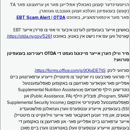
הויזגעזינדער קענען נאכאלץ אפּלייען פאר אן ערזעצונג פאר TA
(קעש) בענעפיטן וועלכע זענען געגנב;ט געווארן.
פאר מער אינפארמאציע, באזוכט
EBT Scam Alert | OTDA
.
באשיצן אייער בענעפיטן לערנט איבער ווי אזוי צו פרירן אייער EBT
קארטל ווען עס איז נישט אין באנוץ. באזוכט
https://otda.ny.gov/5261
.
מיר ווילן הערן אייער מיינונג! נעמט די OTDA רעגירונג בענעפיטן
סורוועי!
סורוועי לינק:
https://forms.office.com/g/iXXyiDETtG
.
די סורוועי פארבעט ניו יארקער צו מיטטיילן זייערע ערפארונגען ביים
אפּלייען פאר און/אדער פארזעצן צו באקומען סאָפּלעמענטעל
נוּטרישען הילף פראגראם (Supplemental Nutrition Assistance
Program, SNAP), פובליק הילף (Public Assistance, PA) און
סאָפּלעמענטעל סעקיוריטי אינקאָם (Supplemental Security Income,
SSI) בענעפיטן. אייערע ענטפערס ווערן געהאלטן פולשטענדיג
אנאנים, און מיר זענען דאנקבאר פאר אייער וויליגקייט צו מיטטיילן
אייער ערפארונג ביים אפּלייען פאר- און פארזעצן צו באקומען די
בענעפיטן. אייערע ענטפערס וועלן באטראכט ווערן ביים מאכן