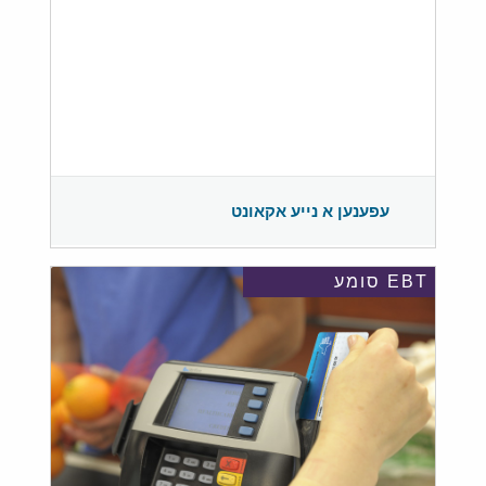
עפענען א נייע אקאונט
EBT סומע