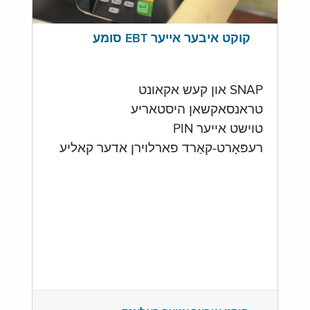
קוקט איבער אייער EBT סומע
SNAP און קעש אקאונט
טראנסאקשאן היסטאריע
טוישט אייער PIN
רעפּאָרט-קאַרד פארלוירן אדער קאליע