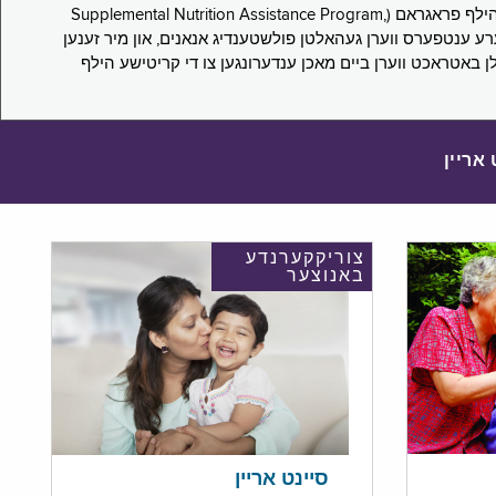
די סורוועי פארבעט ניו יארקער צו מיטטיילן זייערע ערפארונגען ביים אפּלייען פאר און/אדער פארזעצן צו באקומען סאָפּלעמענטעל נוּטרישען הילף פראגראם (Supplemental Nutrition Assistance Program,
Pub) און סאָפּלעמענטעל סעקיוריטי אינקאָם (Supplemental Security Income, SSI) בענעפיטן. אייערע ענטפערס ווערן געהאלטן פולשטענדיג אנאנים, און מיר זענען
לן באטראכט ווערן ביים מאכן ענדערונגען צו די קריטישע הילף
 אריין
צוריקקערנדע
באנוצער
סיינט אריין