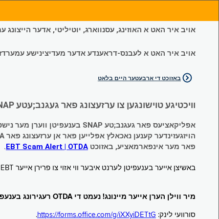
אויב איר האט א האוזינג, עסנווארג, יוטיליטי, אדער הייצונג
אויב איר האט א לעבנס-דראענדע אדער מעדיצינישע עמערדזשענס
באזוכט די ארבעטער היים בלאט
וויכטיגע טוישונגען צו ערזעצונג פאר געגנב;עטע SNAP און צייטווייליגע הילף (Temporary Assistance, TA) בענעפיטן:
אפליקאציעס פאר געגנב;טע SNAP בענעפיטן ווערן מער נישט אנגענומען.
הויזגעזינדער קענען נאכאלץ אפּלייען פאר אן ערזעצונג פאר TA (קעש) בענעפיטן וועלכע זענען געגנב;ט געווארן.
פאר מער אינפארמאציע, באזוכט
EBT Scam Alert | OTDA
.
באשיצן אייער בענעפיטן לערנט איבער ווי אזוי צו פרירן אייער EBT קארטל ווען עס איז נישט אין באנוץ. באזוכט
מיר ווילן הערן אייער מיינונג! נעמט די OTDA רעגירונג בענעפיטן סורוועי!
סורוועי לינק:
https://forms.office.com/g/iXXyiDETtG
.