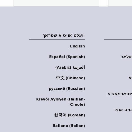
וועלט אויס א שפראך
English
אליסי
Español (Spanish)
العربية (Arabic)
ע
中文 (Chinese)
русский (Russian)
אינפארמאציע
Kreyòl Ayisyen (Haitian-
Creole)
יט אונז
한국어 (Korean)
Italiano (Italian)