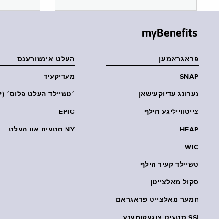
myBenefits
פראגראמען
העלט אינשורענס
SNAP
מעדיקעיד
נערונג עדיוקעישאן
׳טשיילד העלט פּלוס׳ (CHP)
צייטווייליגע הילף
EPIC
HEAP
NY סטעיט אוו העלט
WIC
טשיילד קעיר הילף
סקול מאלצייטן
זומער מאלצייט פראגראם
SSI סטעיט צוגעקומענע