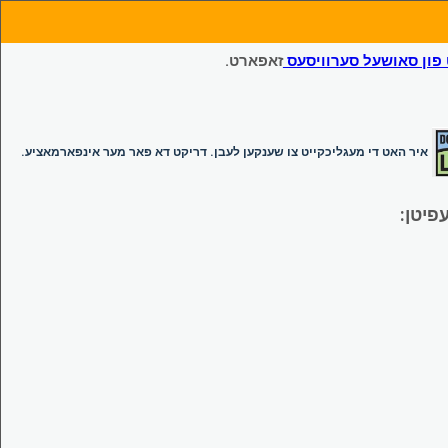
ון סאושעל סערוויסעס
זאפארט.
איר האט די מעגליכקייט צו שענקען לעבן. דריקט דא פאר מער אינפארמאציע.