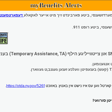
myBenefits Alerts
 עמערדזשענסי, ביטע פארבינדט זיך מיט אייער לאקאלע
דעפארטמענט פ
י, ביטע רופט 911.
.
https://otda.ny.gov/5261