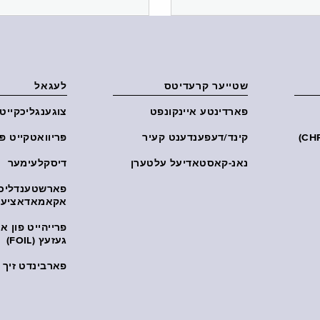
שטייער קרעדיטס
לעגאל
פארדינטע איינקונפט
צוגענגליכקייט
קינד/דעפענדענט קעיר
פּריוואטקייט פּ
נאנ-קאסטאדיעל עלטערן
דיסקלעימער
פארשטענדליכ
אקאמאדאציע
פרייהייט פון 
געזעץ (FOIL)
פארבינדט זיך מ