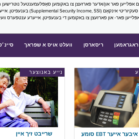
SNAP), פובליק הילף (lic Assistance, PA
אפּלייען פאר- און פארזעצן צו באקומען די בענעפיטן. אייערע ענטפערס ווע
ראגראמען
ריסארסן
וועלט אויס א שפראך
סיינ׳ט
נייע באנוצער
שרייבט זיך איין
בער אייער EBT סומע