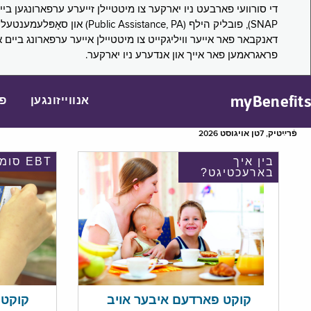
דאנקבאר פאר אייער וויליגקייט צו מיטטיילן אייער ערפארונג ביים 
פראגראמען פאר אייך און אנדערע ניו יארקער.
myBenefits
אנווייזונגען
פ
פֿרײַטיק, 7טן אויגוסט 2026
בין איך
EBT סומע
בארעכטיגט?
קוקט אי
קוקט פארדעם איבער אויב