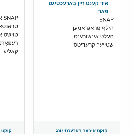
איר קענט זיין בארעכטיגט
פאר
SNAP און קעש אקאונט
SNAP
טראנסא
הילף פראגראמען
טוישט איי
העלט אינשורענס
רעפּאָר
שטייער קרעדיטס
קאליע
קוקט 
קוקט איבער בארעכטיגונג