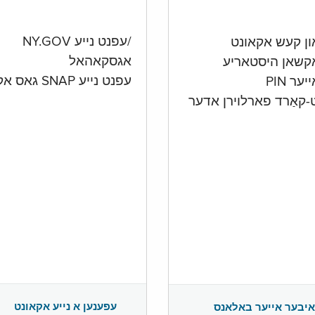
/עפנט נייע NY.GOV
אגסקאהאל
קשאן היסטאריע
עפנט נייע SNAP גאס אקאונט
ער PIN
ט-קאַרד פארלוירן אדער
עפענען א נייע אקאונט
איבער אייער באלאנס