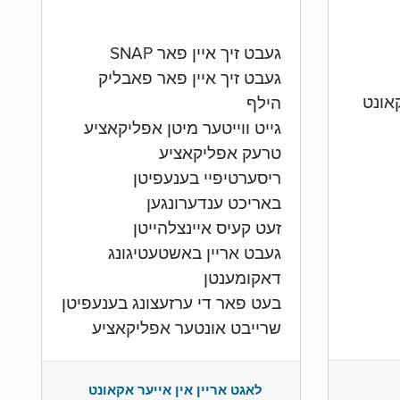
געבט זיך איין פאר SNAP
געבט זיך איין פאר פאבליק
הילף
גייט ווייטער מיטן אפליקאציע
טרעק אפליקאציע
ריסערטיפיי בענעפיטן
באריכט ענדערונגען
זעט קעיס איינצלהייטן
געבט אריין באשטעטיגונג
דאקומענטן
בעט פאר די ערזעצונג בענעפיטן
שרייבט אונטער אפליקאציע
לאגט אריין אין אייער אקאונט