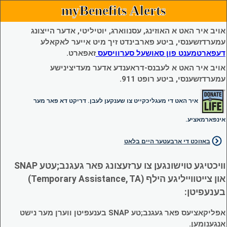
myBenefits Alerts
אויב איר האט א האוזינג, עסנווארג, יוטיליטי, אדער הייצונג
עמערדזשענסי, ביטע פארבינדט זיך מיט אייער לאקאלע
דעפארטמענט פון סאושעל סערוויסעס
זאפארט.
אויב איר האט א לעבנס-דראענדע אדער מעדיצינישע
עמערדזשענסי, ביטע רופט 911.
איר האט די מעגליכקייט צו שענקען לעבן. דריקט דא פאר מער
אינפארמאציע.
באזוכט די ארבעטער היים בלאט
וויכטיגע טוישונגען צו ערזעצונג פאר געגנב;עטע SNAP
און צייטווייליגע הילף (Temporary Assistance, TA)
בענעפיטן:
אפליקאציעס פאר געגנב;טע SNAP בענעפיטן ווערן מער נישט
אנגענומען.