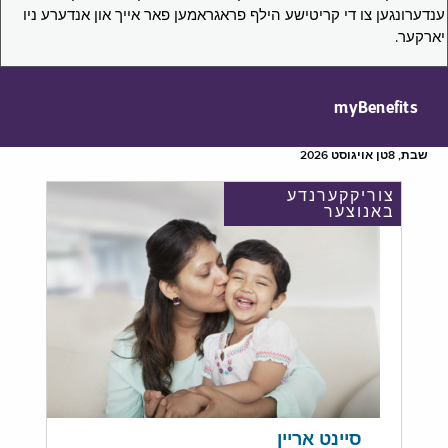
ענדערונגען צו די קריטישע הילף פראגראמען פאר אייך און אנדערע ניו
יארקער.
myBenefits
שבת, 8טן אויגוסט 2026
צוריקקערנדע
באנוצער
סיינט אריין