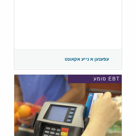
עפענען א נייע אקאונט
EBT סומע