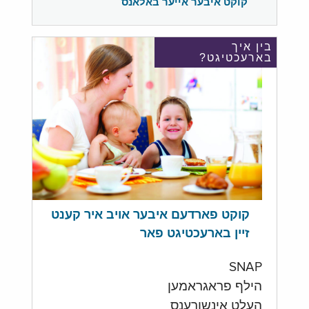
קוקט איבער אייער באלאנס
בין איך
בארעכטיגט?
קוקט פארדעם איבער אויב איר קענט
זיין בארעכטיגט פאר
SNAP
הילף פראגראמען
העלט אינשורענס