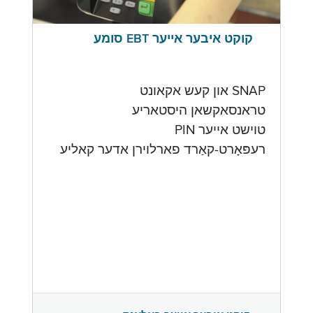
קוקט איבער אייער EBT סומע
SNAP און קעש אקאונט
טראנסאקשאן היסטאריע
טוישט אייער PIN
רעפּאָרט-קאַרד פארלוירן אדער קאליע