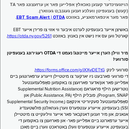
הויזגעזינדער קענען נאכאלץ אפּלייען פאר אן ערזעצונג פאר TA
(קעש) בענעפיטן וועלכע זענען געגנב;ט געווארן.
פאר מער אינפארמאציע, באזוכט
EBT Scam Alert | OTDA
.
באשיצן אייער בענעפיטן לערנט איבער ווי אזוי צו פרירן אייער EBT
קארטל ווען עס איז נישט אין באנוץ. באזוכט
https://otda.ny.gov/5261
.
מיר ווילן הערן אייער מיינונג! נעמט די OTDA רעגירונג בענעפיטן
סורוועי!
סורוועי לינק:
https://forms.office.com/g/iXXyiDETtG
.
די סורוועי פארבעט ניו יארקער צו מיטטיילן זייערע ערפארונגען ביים
אפּלייען פאר און/אדער פארזעצן צו באקומען סאָפּלעמענטעל
נוּטרישען הילף פראגראם (Supplemental Nutrition Assistance
Program, SNAP), פובליק הילף (Public Assistance, PA) און
סאָפּלעמענטעל סעקיוריטי אינקאָם (Supplemental Security Income,
SSI) בענעפיטן. אייערע ענטפערס ווערן געהאלטן פולשטענדיג
אנאנים, און מיר זענען דאנקבאר פאר אייער וויליגקייט צו מיטטיילן
אייער ערפארונג ביים אפּלייען פאר- און פארזעצן צו באקומען די
בענעפיטן. אייערע ענטפערס וועלן באטראכט ווערן ביים מאכן