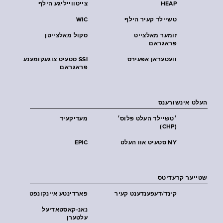
HEAP
צייטווייליגע הילף
טשיילד קעיר הילף
WIC
זומער מאלצייט
סקול מאלצייטן
פראגראם
וועטעראן אפעירס
SSI סטעיט צוגעקומענע
פראגראם
העלט אינשורענס
׳טשיילד העלט פּלוס׳
מעדיקעיד
(CHP)
NY סטעיט אוו העלט
EPIC
שטייער קרעדיטס
קינד/דעפענדענט קעיר
פארדינטע איינקונפט
נאנ-קאסטאדיעל
עלטערן