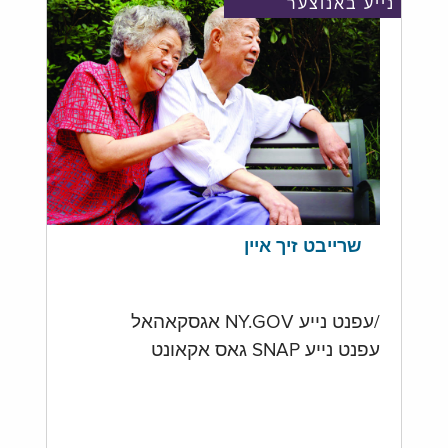
נייע באנוצער
שרייבט זיך איין
/עפנט נייע NY.GOV אגסקאהאל
עפנט נייע SNAP גאס אקאונט