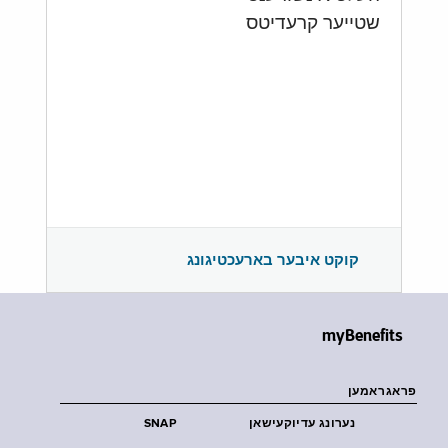
שטייער קרעדיטס
קוקט איבער בארעכטיגונג
myBenefits
פראגראמען
נערונג עדיוקעישאן
SNAP