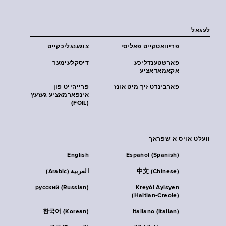
לעגאל
פּריוואטקייט פּאליסי
צוגענגליכקייט
פארשטענדליכע
דיסקלעימער
אקאמאדאציע
פארבינדט זיך מיט אונז
פרייהייט פון
אינפארמאציע געזעץ
(FOIL)
וועלט אויס א שפראך
English
Español (Spanish)
中文 (Chinese)
العربية (Arabic)
русский (Russian)
Kreyòl Ayisyen
(Haitian-Creole)
한국어 (Korean)
Italiano (Italian)