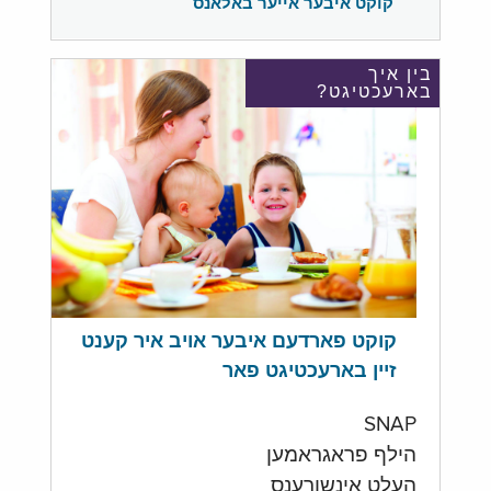
קוקט איבער אייער באלאנס
בין איך
בארעכטיגט?
קוקט פארדעם איבער אויב איר קענט
זיין בארעכטיגט פאר
SNAP
הילף פראגראמען
העלט אינשורענס