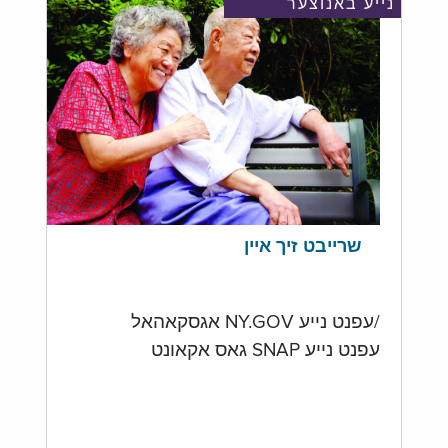
נייע באנוצער
שרייבט זיך איין
/עפנט נייע NY.GOV אגסקאהאל
עפנט נייע SNAP גאס אקאונט