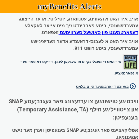
myBenefits Alerts
אויב איר האט א האוזינג, עסנווארג, יוטיליטי, אדער הייצונג
עמערדזשענסי, ביטע פארבינדט זיך מיט אייער לאקאלע
דעפארטמענט פון סאושעל סערוויסעס
זאפארט.
אויב איר האט א לעבנס-דראענדע אדער מעדיצינישע
עמערדזשענסי, ביטע רופט 911.
איר האט די מעגליכקייט צו שענקען לעבן. דריקט דא פאר מער
אינפארמאציע.
באזוכט די ארבעטער היים בלאט
וויכטיגע טוישונגען צו ערזעצונג פאר געגנב;עטע SNAP
און צייטווייליגע הילף (Temporary Assistance, TA)
בענעפיטן:
אפליקאציעס פאר געגנב;טע SNAP בענעפיטן ווערן מער נישט
אנגענומען.