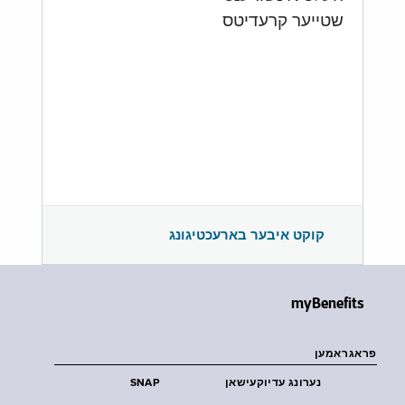
שטייער קרעדיטס
קוקט איבער בארעכטיגונג
myBenefits
פראגראמען
נערונג עדיוקעישאן
SNAP