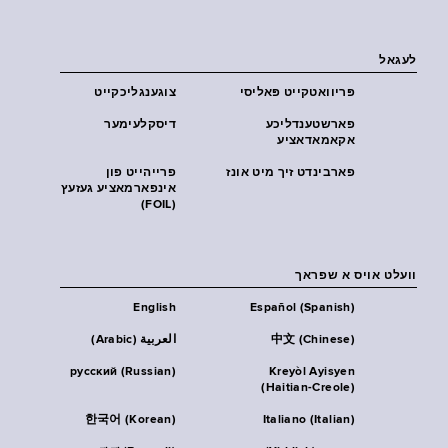
לעגאל
פּריוואטקייט פּאליסי
צוגענגליכקייט
פארשטענדליכע
דיסקלעימער
אקאמאדאציע
פארבינדט זיך מיט אונז
פרייהייט פון
אינפארמאציע געזעץ
(FOIL)
וועלט אויס א שפראך
English
Español (Spanish)
中文 (Chinese)
العربية (Arabic)
русский (Russian)
Kreyòl Ayisyen
(Haitian-Creole)
한국어 (Korean)
Italiano (Italian)