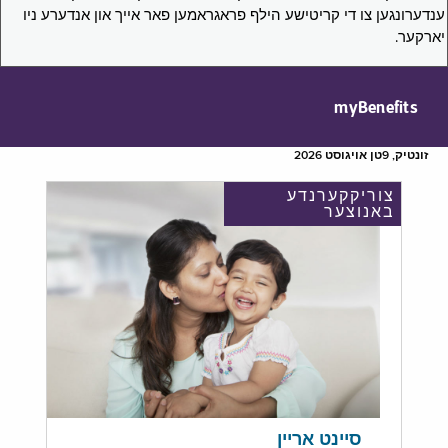
ענדערונגען צו די קריטישע הילף פראגראמען פאר אייך און אנדערע ניו
יארקער.
myBenefits
זונטיק, 9טן אויגוסט 2026
צוריקקערנדע
באנוצער
סיינט אריין