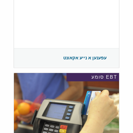
עפענען א נייע אקאונט
EBT סומע