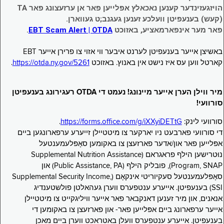
הויזגעזינדער קענען נאכאלץ אפּלייען פאר אן ערזעצונג פאר TA
(קעש) בענעפיטן וועלכע זענען געגנב;ט געווארן.
פאר מער אינפארמאציע, באזוכט
EBT Scam Alert | OTDA
.
באשיצן אייער בענעפיטן לערנט איבער ווי אזוי צו פרירן אייער EBT
קארטל ווען עס איז נישט אין באנוץ. באזוכט
https://otda.ny.gov/5261
.
מיר ווילן הערן אייער מיינונג! נעמט די OTDA רעגירונג בענעפיטן
סורוועי!
סורוועי לינק:
https://forms.office.com/g/iXXyiDETtG
.
די סורוועי פארבעט ניו יארקער צו מיטטיילן זייערע ערפארונגען ביים
אפּלייען פאר און/אדער פארזעצן צו באקומען סאָפּלעמענטעל
נוּטרישען הילף פראגראם (Supplemental Nutrition Assistance
Program, SNAP), פובליק הילף (Public Assistance, PA) און
סאָפּלעמענטעל סעקיוריטי אינקאָם (Supplemental Security Income,
SSI) בענעפיטן. אייערע ענטפערס ווערן געהאלטן פולשטענדיג
אנאנים, און מיר זענען דאנקבאר פאר אייער וויליגקייט צו מיטטיילן
אייער ערפארונג ביים אפּלייען פאר- און פארזעצן צו באקומען די
בענעפיטן. אייערע ענטפערס וועלן באטראכט ווערן ביים מאכן