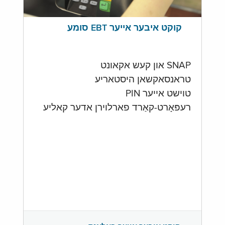
קוקט איבער אייער EBT סומע
SNAP און קעש אקאונט
טראנסאקשאן היסטאריע
טוישט אייער PIN
רעפּאָרט-קאַרד פארלוירן אדער קאליע