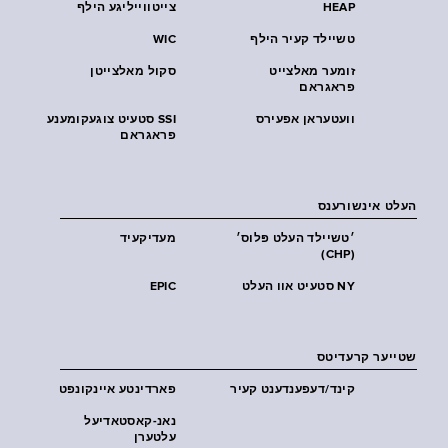
HEAP
צייטווייליגע הילף
טשיילד קעיר הילף
WIC
זומער מאלצייט
סקול מאלצייטן
פראגראם
וועטעראן אפעירס
SSI סטעיט צוגעקומענע
פראגראם
העלט אינשורענס
׳טשיילד העלט פּלוס׳
מעדיקעיד
(CHP)
NY סטעיט אוו העלט
EPIC
שטייער קרעדיטס
קינד/דעפענדענט קעיר
פארדינטע איינקונפט
נאנ-קאסטאדיעל
עלטערן