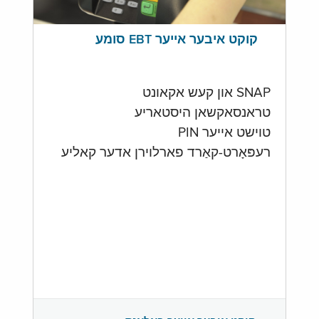
קוקט איבער אייער EBT סומע
SNAP און קעש אקאונט
טראנסאקשאן היסטאריע
טוישט אייער PIN
רעפּאָרט-קאַרד פארלוירן אדער קאליע