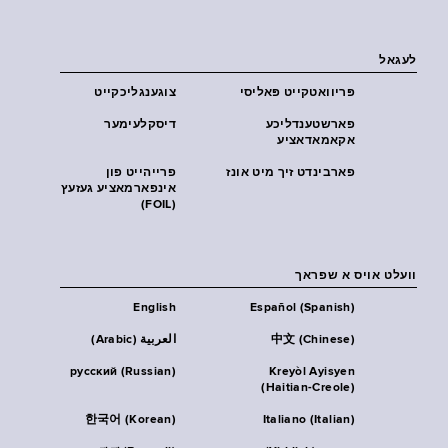
לעגאל
פּריוואטקייט פּאליסי
צוגענגליכקייט
פארשטענדליכע
דיסקלעימער
אקאמאדאציע
פארבינדט זיך מיט אונז
פרייהייט פון
אינפארמאציע געזעץ
(FOIL)
וועלט אויס א שפראך
English
Español (Spanish)
中文 (Chinese)
العربية (Arabic)
русский (Russian)
Kreyòl Ayisyen
(Haitian-Creole)
한국어 (Korean)
Italiano (Italian)