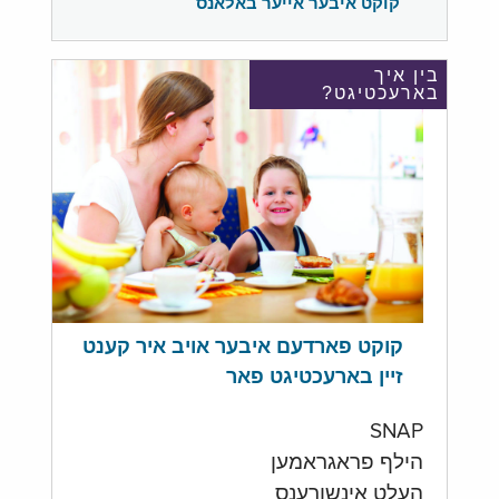
קוקט איבער אייער באלאנס
בין איך
בארעכטיגט?
קוקט פארדעם איבער אויב איר קענט
זיין בארעכטיגט פאר
SNAP
הילף פראגראמען
העלט אינשורענס