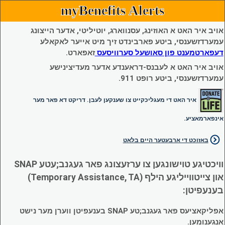
myBenefits Alerts
אויב איר האט א האוזינג, עסנווארג, יוטיליטי, אדער הייצונג
עמערדזשענסי, ביטע פארבינדט זיך מיט אייער לאקאלע
דעפארטמענט פון סאושעל סערוויסעס
זאפארט.
אויב איר האט א לעבנס-דראענדע אדער מעדיצינישע
עמערדזשענסי, ביטע רופט 911.
איר האט די מעגליכקייט צו שענקען לעבן. דריקט דא פאר מער
אינפארמאציע.
באזוכט די ארבעטער היים בלאט
וויכטיגע טוישונגען צו ערזעצונג פאר געגנב;עטע SNAP
און צייטווייליגע הילף (Temporary Assistance, TA)
בענעפיטן:
אפליקאציעס פאר געגנב;טע SNAP בענעפיטן ווערן מער נישט
אנגענומען.