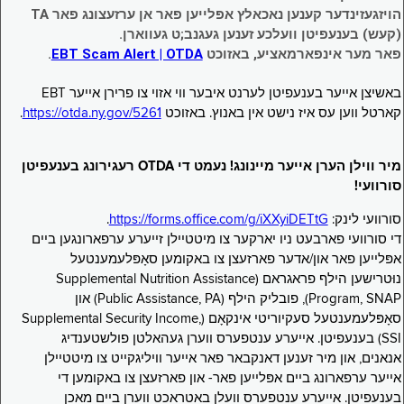
הויזגעזינדער קענען נאכאלץ אפּלייען פאר אן ערזעצונג פאר TA
(קעש) בענעפיטן וועלכע זענען געגנב;ט געווארן.
פאר מער אינפארמאציע, באזוכט
EBT Scam Alert | OTDA
.
באשיצן אייער בענעפיטן לערנט איבער ווי אזוי צו פרירן אייער EBT
קארטל ווען עס איז נישט אין באנוץ. באזוכט
https://otda.ny.gov/5261
.
מיר ווילן הערן אייער מיינונג! נעמט די OTDA רעגירונג בענעפיטן
סורוועי!
סורוועי לינק:
https://forms.office.com/g/iXXyiDETtG
.
די סורוועי פארבעט ניו יארקער צו מיטטיילן זייערע ערפארונגען ביים
אפּלייען פאר און/אדער פארזעצן צו באקומען סאָפּלעמענטעל
נוּטרישען הילף פראגראם (Supplemental Nutrition Assistance
Program, SNAP), פובליק הילף (Public Assistance, PA) און
סאָפּלעמענטעל סעקיוריטי אינקאָם (Supplemental Security Income,
SSI) בענעפיטן. אייערע ענטפערס ווערן געהאלטן פולשטענדיג
אנאנים, און מיר זענען דאנקבאר פאר אייער וויליגקייט צו מיטטיילן
אייער ערפארונג ביים אפּלייען פאר- און פארזעצן צו באקומען די
בענעפיטן. אייערע ענטפערס וועלן באטראכט ווערן ביים מאכן