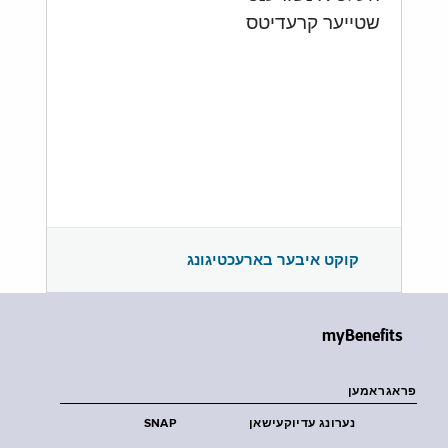
שטייער קרעדיטס
קוקט איבער בארעכטיגונג
myBenefits
פראגראמען
נערונג עדיוקעישאן
SNAP