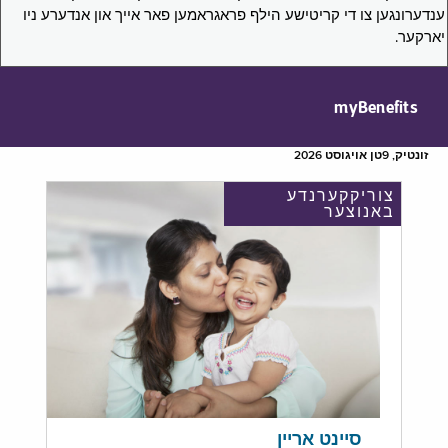
ענדערונגען צו די קריטישע הילף פראגראמען פאר אייך און אנדערע ניו
יארקער.
myBenefits
זונטיק, 9טן אויגוסט 2026
צוריקקערנדע
באנוצער
סיינט אריין