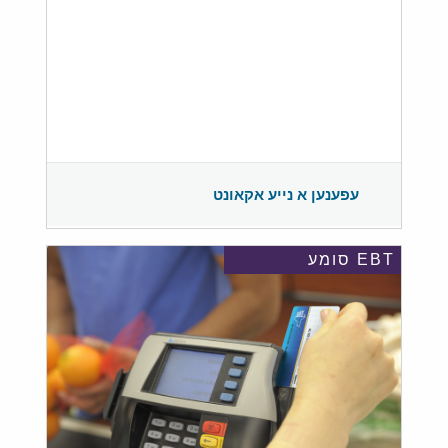
עפענען א נייע אקאונט
EBT סומע