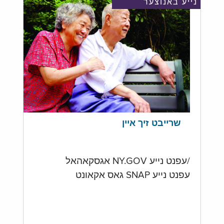
נייע באנוצער
שרייבט זיך איין
/עפנט נייע NY.GOV אגסקאהאל
עפנט נייע SNAP גאס אקאונט