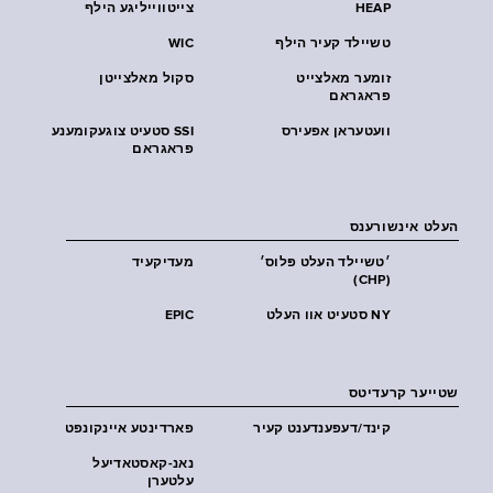
HEAP
צייטווייליגע הילף
טשיילד קעיר הילף
WIC
זומער מאלצייט
סקול מאלצייטן
פראגראם
וועטעראן אפעירס
SSI סטעיט צוגעקומענע
פראגראם
העלט אינשורענס
׳טשיילד העלט פּלוס׳
מעדיקעיד
(CHP)
NY סטעיט אוו העלט
EPIC
שטייער קרעדיטס
קינד/דעפענדענט קעיר
פארדינטע איינקונפט
נאנ-קאסטאדיעל
עלטערן